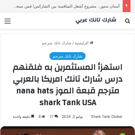
أسنان ستور.. مشروع أشعل المنافسة بين الشاركس! فمن سيحسم الصفقة في النهاية؟ |شارك تانك العراق
بحث عن
الق
الرئيسية
/
شارك تانك مترجم
شارك تانك مترجم
استهزأ المستثمرين به فلقنهم
درس شارك تانك امريكا بالعربي
مترجم قبعة الموز nana hats
shark Tank USA
Shark Tank Global
يوليو 3, 2024
17
8
دقيقة واحدة