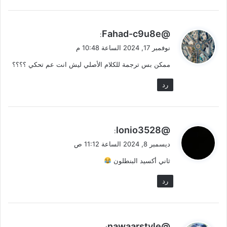
ي
@Fahad-c9u8e
:
ق
نوفمبر 17, 2024 الساعة 10:48 م
و
ممكن بس ترجمة للكلام الأصلي ليش انت عم تحكي ؟؟؟؟
ل
رد
ي
@lonio3528
:
ق
ديسمبر 8, 2024 الساعة 11:12 ص
و
ثاني أكسيد البنطلون
ل
رد
ي
@nawaarstyle
: