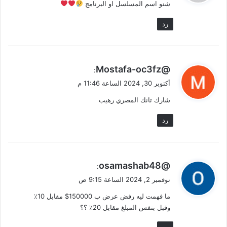
شنو اسم المسلسل او البرنامج
ل
رد
ي
@Mostafa-oc3fz
:
ق
أكتوبر 30, 2024 الساعة 11:46 م
و
شارك تانك المصري رهيب
ل
رد
ي
@osamashab48
:
ق
نوفمبر 2, 2024 الساعة 9:15 ص
و
ما فهمت ليه رفض عرض ب 150000$ مقابل 10٪
ل
وقبل بنفس المبلغ مقابل 20٪ ؟؟