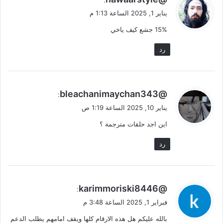
ق
يناير 1, 2025 الساعة 1:13 م
و
15% جشع كيف ياخي
ل
رد
ي
@bleachanimaychan343
:
ق
يناير 10, 2025 الساعة 1:19 ص
و
اين اجد حلقات مترجمة ؟
ل
رد
ي
@karimmoriski8446
:
ق
فبراير 1, 2025 الساعة 3:48 م
و
بالله عليكم هل هذه الارقام كلها ويقف امامهم يطلب الدعم
ل