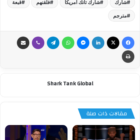
شارك
شارك تانك امريكا
فلقنهم
قبعة
مترجم
فيسبوك
‫X
لينكدإن
ماسنجر
واتساب
تيلقرام
ڤايبر
مشاركة عبر البريد
طباعة
Shark Tank Global
مقالات ذات صلة