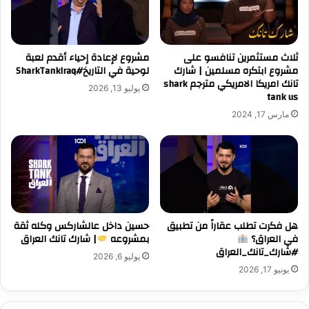
ثلاث مستثمرين تنافسو على
مشروع لإعادة إحياء أقدم لعبة
مشروع ابتكره مسلمين | شارك
لوحية في التاريخ#SharkTankIraq
تانك امريكا الامريكي مترجم shark
يوليو 13, 2026
tank us
مارس 17, 2024
هل فكرت تطلب عقاراً من تطبيق
حسين داخل عالشاركس وكله ثقة
في العراق؟
بمشروعه
| شارك تانك العراق
#شارك_تانك_العراق
يوليو 6, 2026
يونيو 17, 2026