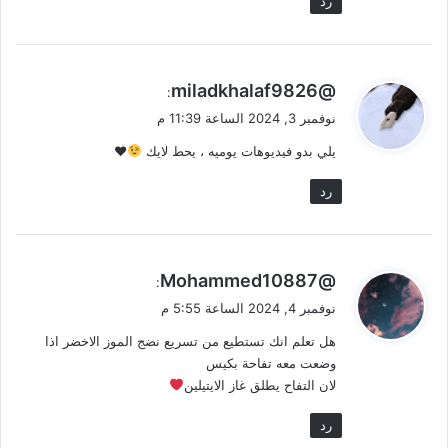
رد
ي
@miladkhalaf9826
:
ق
نوفمبر 3, 2024 الساعة 11:39 م
و
يلي بدو فيديوهات يوميه ، يحط لايك
♥️
ل
رد
ي
@Mohammed10887
:
ق
نوفمبر 4, 2024 الساعة 5:55 م
و
هل تعلم انك تستطيع من تسريع نضج الموز الاخضر اذا
ل
وضعت معه تفاحة بكيس
لان التفاح يطلق غاز الايتيلين
رد