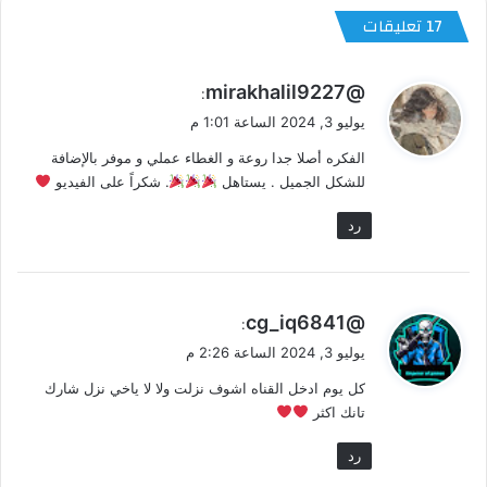
‫17 تعليقات
ي
@mirakhalil9227
:
ق
يوليو 3, 2024 الساعة 1:01 م
و
الفكره أصلا جدا روعة و الغطاء عملي و موفر بالإضافة
ل
للشكل الجميل . يستاهل
. شكراً على الفيديو
رد
ي
@cg_iq6841
:
ق
يوليو 3, 2024 الساعة 2:26 م
و
كل يوم ادخل القناه اشوف نزلت ولا لا ياخي نزل شارك
ل
تانك اكثر
رد