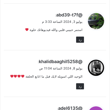
ي
@abd39-t7f
:
ق
يوليو 3, 2024 الساعة 3:33 م
و
استمر حبيبي قلبي والله فيديوهاتك حلوة
ل
رد
ي
@khalidbaaghil5258
:
ق
يوليو 8, 2024 الساعة 11:04 ص
و
الوحيد اللي اسويله لايك قبل ما اتابع الحلقة
ل
رد
ي
@adel6135
: