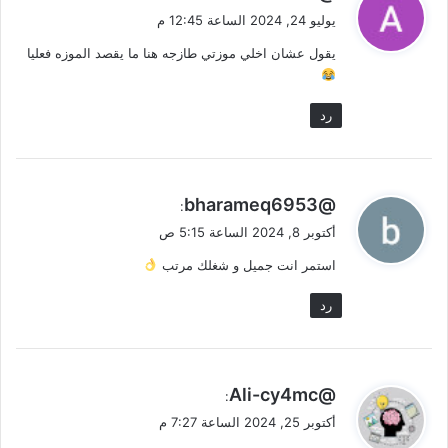
ق
يوليو 24, 2024 الساعة 12:45 م
و
يقول عشان اخلي موزتي طازجه هنا ما يقصد الموزه فعليا
ل
رد
ي
@bharameq6953
:
ق
أكتوبر 8, 2024 الساعة 5:15 ص
و
استمر انت جميل و شغلك مرتب
ل
رد
ي
@Ali-cy4mc
:
ق
أكتوبر 25, 2024 الساعة 7:27 م
و