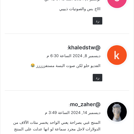
و
اااخ بس والصوتيات ذيييي
ل
رد
ي
@khaledstw
:
ق
ديسمبر 8, 2024 الساعة 6:30 م
و
الفديو حلو لكن صوت البسة مستفززززز
ل
رد
ي
@mo_zaher
:
ق
ديسمبر 14, 2024 الساعة 3:49 م
و
المنتج غبي بصراحة يعني الواحد يخسر مئات الآلاف من
ل
الدولارات لاجل مجرد سماعة لو انها عدلت على المنتج