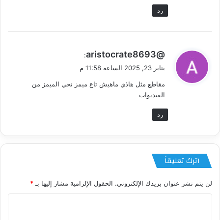
رد
ي
@aristocrate8693
:
ق
يناير 23, 2025 الساعة 11:58 م
و
مقاطع مثل هاذي ماهيش تاع ميمز نحي الميمز من
ل
الفيديوات
رد
اترك تعليقاً
لن يتم نشر عنوان بريدك الإلكتروني.
الحقول الإلزامية مشار إليها بـ
*
ا
ل