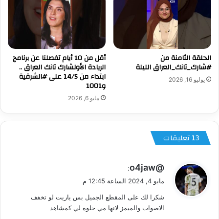
الحلقة الثامنة من
أقل من 10 أيام تفصلنا عن برنامج
#شارك_تانك_العراق الليلة
الريادة الأولشارك تانك العراق ..
ابتداء من 14/5 على #الشرقية
يوليو 16, 2026
و1001
مايو 6, 2026
‫13 تعليقات
ي
@o4jaw
:
ق
مايو 4, 2024 الساعة 12:45 م
و
شكرا لك على المقطع الجميل بس ياريت لو تخفف
ل
الاصوات والميمز لانها مي حلوة لي كمشاهد