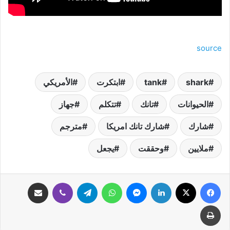
source
shark
tank
ابتكرت
الأمريكي
الحيوانات
تانك
تتكلم
جهاز
شارك
شارك تانك امريكا
مترجم
ملايين
وحققت
يجعل
فيسبوك
‫X
لينكدإن
ماسنجر
واتساب
تيلقرام
ڤايبر
مشاركة عبر البريد
طباعة