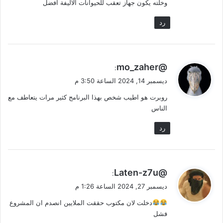
وخلته يكون جهاز تعقب للحيوانات الاليفة افضل
رد
ي
@mo_zaher
:
ق
ديسمبر 14, 2024 الساعة 3:50 م
و
روبرت هو اطيب شخص بهذا البرنامج كثير مرات يتعاطف مع
ل
الناس
رد
ي
@Laten-z7u
:
ق
ديسمبر 27, 2024 الساعة 1:26 م
و
دخلت لان مكتوب حققت الملايين انصدم ان المشروع
ل
فشل