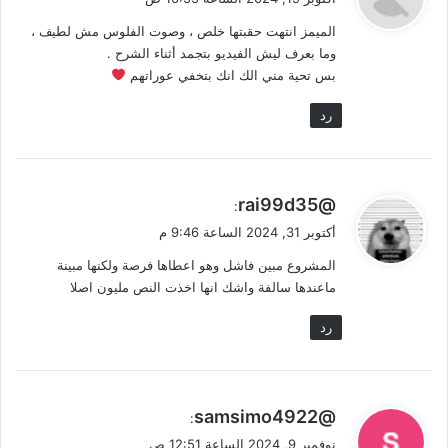
و
الميمز انتهت حقبتها خلص ، وصوت الفلوس مش لطيف ،
ل
وما بعرف ليش الفيديو بتجمد أثناء الشرح .
بس تحية مني الك انك بتخفي عوراتهم
رد
ي
@rai99d35
:
ق
أكتوبر 31, 2024 الساعة 9:46 م
و
المشروع مبين فاشل وهو اعطاها فرصة ولكنها مبينة
ل
ماعندها سالفة واشك انها اخذت النص مليون اصلا
رد
ي
@samsimo4922
:
ق
نوفمبر 9, 2024 الساعة 12:51 ص