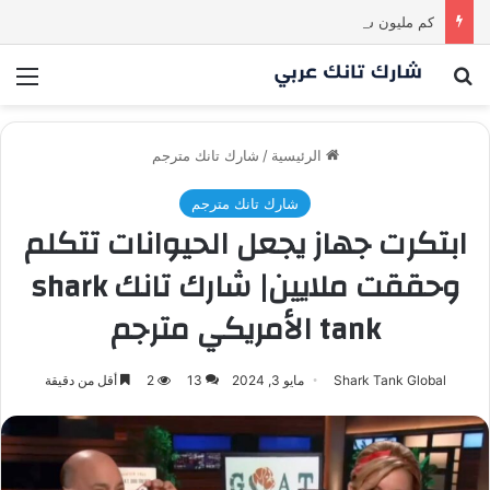
كم مليون سمعت خلال دقيقة واحدة؟ | شارك تانك العراق
بحث عن
الق
الرئيسية
/
شارك تانك مترجم
شارك تانك مترجم
ابتكرت جهاز يجعل الحيوانات تتكلم
وحققت ملايين| شارك تانك shark
tank الأمريكي مترجم
Shark Tank Global
مايو 3, 2024
13
2
أقل من دقيقة