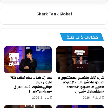
Shark Tank Global
مقالات ذات صلة
شارك تانك رفضهم المستثمرين و
بعد ارتباكها .. هيام تطلب 750
اصبحو فاحشين الثراء #مترجم
مليون دينار
#عربي #اكسبلور #shorts
عراقي,#شارك_تانك_العراق
#sharktank #أموال
#SharkTankIraq
أبريل 17, 2026
مايو 21, 2026