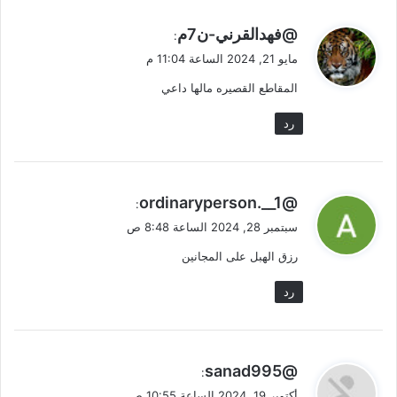
ي
@فهدالقرني-ن7م
:
ق
مايو 21, 2024 الساعة 11:04 م
و
المقاطع القصيره مالها داعي
ل
رد
ي
@ordinaryperson.__1
:
ق
سبتمبر 28, 2024 الساعة 8:48 ص
و
رزق الهبل على المجانين
ل
رد
ي
@sanad995
:
ق
أكتوبر 19, 2024 الساعة 10:55 ص