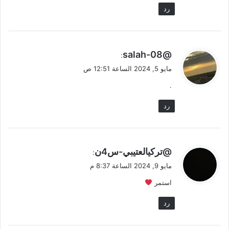
رد
ي
@salah-08
:
ق
مايو 5, 2024 الساعة 12:51 ص
و
.
ل
رد
ي
@تركيالعتيبي-س4ن
:
ق
مايو 9, 2024 الساعة 8:37 م
و
استمر
ل
رد