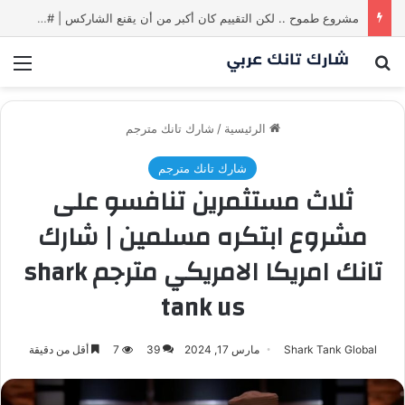
مشروع طموح .. لكن التقييم كان أكبر من أن يقنع الشاركس | #شارك تانك لعراق
بحث عن
الق
الرئيسية
/
شارك تانك مترجم
شارك تانك مترجم
ثلاث مستثمرين تنافسو على
مشروع ابتكره مسلمين | شارك
تانك امريكا الامريكي مترجم shark
tank us
Shark Tank Global
مارس 17, 2024
39
7
أقل من دقيقة