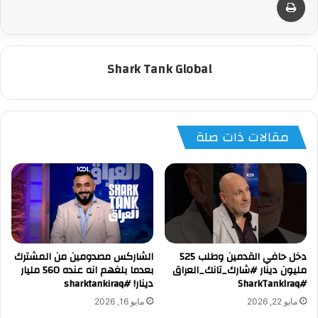
Shark Tank Global
مقالات ذات صلة
دخل حافي القدمين وطلب 525
الشاركس مصدومين من المشترك
مليون دينار #شارك_تانك_العراق
بعدما بلغهم انه عنده 560 مليار
#SharkTankIraq
دينار! #sharktankiraq
مايو 22, 2026
مايو 16, 2026