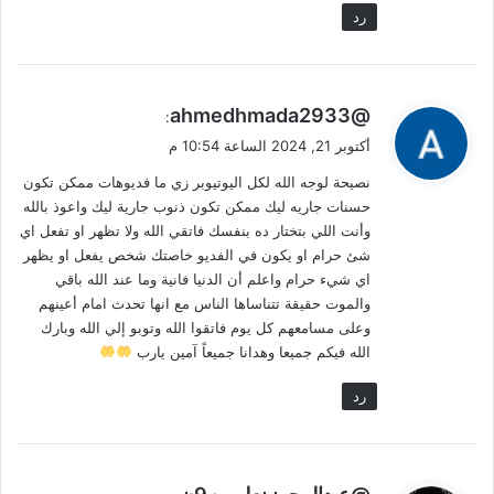
رد
ي
@ahmedhmada2933
:
ق
أكتوبر 21, 2024 الساعة 10:54 م
و
نصيحة لوجه الله لكل اليوتيوبر زي ما فديوهات ممكن تكون
ل
حسنات جاريه ليك ممكن تكون ذنوب جارية ليك واعوذ بالله
وأنت اللي بتختار ده بنفسك فاتقي الله ولا تظهر او تفعل اي
شئ حرام او يكون في الفديو خاصتك شخص يفعل او يظهر
اي شيء حرام واعلم أن الدنيا فانية وما عند الله باقي
والموت حقيقة تتناساها الناس مع انها تحدث امام أعينهم
وعلى مسامعهم كل يوم فاتقوا الله وتوبو إلي الله وبارك
الله فيكم جميعا وهدانا جميعاً آمين يارب
رد
ي