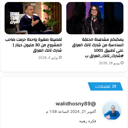
يمكنكم مشاهدة الحلقة
تفصيلة صغيرة واحدة حرمت صاحب
السادسة من شارك تانك العراق
المشروع من 30 مليون دينار |
على تطبيق 1001
شارك تانك العراق
#شارك_تانك_العراق ب
يوليو 4, 2026
يونيو 18, 2026
‫39 تعليقات
ي
@walidhosny89
:
ق
أكتوبر 21, 2024 الساعة 1:58 م
و
فكرة رهيبة
ل