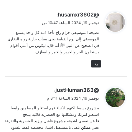
ي
@husamxr3602
:
ق
نوفمبر 19, 2024 الساعة 10:47 ص
و
نصيحه الموسيقى حرام راح تأخذ ذنبة كل واحد يسمع
ل
الموسيقى إلى يوم القيامة يعني سيآت جارية رواه البخاري
في الصحيح عن النبي ﷺ أنه قال: ليكونن من أمتي أقوام
يستحلون الحر والحرير والخمر والمعازف.
رد
ي
@justHuman363
:
ق
نوفمبر 19, 2024 الساعة 8:11 م
و
مشروع بسيط لكنهم اذكياء فهم استغلو المسلمين وايضا
ل
استغلو امريكا ومشكلتها مع العنصرية فاكيد بينجح
فا عن نفسي اشوفه مشروع فاشل ويزيد العنصرية والتفرقة
يعني
ممكن
نلقى بالمستقبل اشياء مخصصة فقط للسود