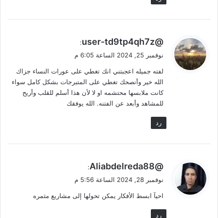
ي
@user-td9tp4qh7z
:
ق
نوفمبر 25, 2024 الساعة 6:05 م
و
لفته جميله اعجبتني انك تغطي على عورات النساء جزاك
ل
الله خير وأنصحك تغطي على المتبرجات بشكل كامل سواء
كانت ملابسها محتشمه او لا لأن هذا أسلم للقلب وأريح
للمشاهد وأبعد عن الفتنه. الله يوفقك
رد
ي
@Aliabdelreda88
:
ق
نوفمبر 28, 2024 الساعة 5:56 م
و
احيآ ابسط الأفكار يمكن تحولها إلى مشاريع مثمره
ل
رد