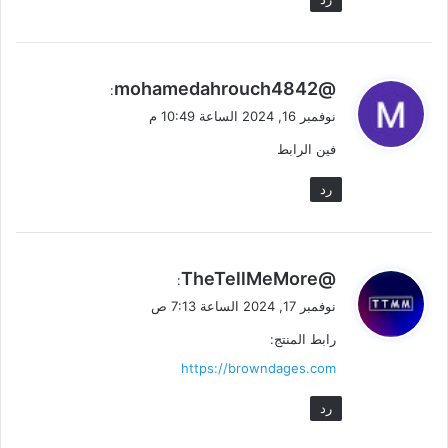
ي
@mohamedahrouch4842
:
ق
نوفمبر 16, 2024 الساعة 10:49 م
و
فين الرابط
ل
رد
ي
@TheTellMeMore
:
ق
نوفمبر 17, 2024 الساعة 7:13 ص
و
رابط المنتج:
ل
https://browndages.com
رد