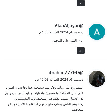
رد
ي
@AlaaAljayar
:
ق
ديسمبر 4, 2024 الساعة 1:55 م
و
رزق الهبل على المجنين
ل
رد
ي
@ibrahim77790
:
ق
ديسمبر 6, 2024 الساعة 12:08 ص
و
المشروع غبي وتافه وفكرتهم سطحية جدا وقاعدين يلعبون
ل
على حبل العاطفة والعنصرية والاقليات وطبعا الغرب يموتون
بذا الاشياء بسبب تفكيرهم المتخلف ولو المستثمرين
رفضوهم الناس بتقلب عليهم فهم استغلو ذا الاشياء وباعو
سخافتهم