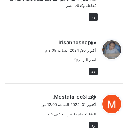
كفاعله وكذلك الشر
رد
ي
@irisanneshop
:
ق
أكتوبر 30, 2024 الساعة 3:05 م
و
اسم البرنامج؟
ل
رد
ي
@Mostafa-oc3fz
:
ق
أكتوبر 31, 2024 الساعة 12:00 ص
و
اللغة الانجليزية كنز …لا غني عنه
ل
رد