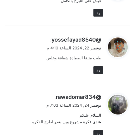
غبش على التبرج بالكامل
ل
رد
ي
@yossefayad8540
:
ق
نوفمبر 22, 2024 الساعة 4:10 م
و
طيب متبقا الضمادة شفافة وخلص
ل
رد
ي
@rawadomar834
:
ق
نوفمبر 24, 2024 الساعة 7:03 م
و
السلام عليكم
ل
عندي فكرة مشروع وين بقدر اطرح الفكره
رد