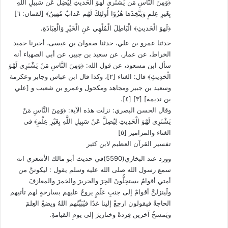
﴿وَمِنَ النّاسِ مَن يَشتَري لَهوَ الحَديثِ لِيُضِلَّ عَن سَبيلِ اللَّهِ
بِغَيرِ عِلمٍ وَيَتَّخِذَها هُزُوًا أُولئِكَ لَهُم عَذابٌ مُهينٌ﴾ [لقمان: ٦]
﴿لَهوَ الْحَديثِ﴾ الْبَاطِلَ الْمُلْهِي عَنِ الْخَيْرِ وَالْعِبَادَةِ.
حدثنا عمرو بن علي، حدثنا صفوان بن عيسى، أخبرنا حميد
الخراط، عن عمار، عن سعيد بن جبير، عن أبي الصهباء أنه
سأل ابن مسعود، عن قول الله: ﴿وَمِنَ النَّاسِ مَنْ يَشْتَرِي لَهْوَ
الْحَدِيثِ﴾ قال: الغناء [٢]، وكذا قال ابن عباس وجابر وعكرمة
وسعيد بن جبير ومجاهد ومكحول وعمرو بن شعيب و [علي
بن نديمة] [٣] [٤].
وقال الحسن البصري: نزلت هذه الآية: ﴿وَمِنَ النَّاسِ مَنْ
يَشْتَرِي لَهْوَ الْحَدِيثِ لِيُضِلَّ عَنْ سَبِيلِ اللَّهِ بِغَيْرِ عِلْمٍ﴾ في
الغناء والمزامير [٥]
تفسير القرآن العظيم لابن كثير
وورد عند البخاري(5590)في حديث أبو مالك الأشعري انه
سمع رسول الله صلى الله عليه وسلم يقول : ليكوننَّ من
أمتي أقوامٌ يستحِلُّونَ الحِرَ والحريرَ والخمرَ والمعازفَ
ولَينزلنَّ أقوامٌ إلى جنبِ عَلَمٍ يروحُ عليهم بسارحةٍ لهم تأتيهم
الحاجةُ فيقولون ارجعْ إلينا غدًا فيُبَيِّتُهم اللهُ ويضعُ العِلمَ
ويَمسخُ آخرين قِردةً وخنازيرَ إلى يومِ القيامةِ.