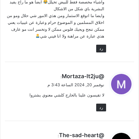
واشياء مخصصة فقط للبيض تخيلل
ايضا هو ما راح يفيد
البشرية باي شكل من الاشكال
وايضا ما اتوقع الاسثمار ومن هذي الامور شي حلال ومو من
اخلاق المسلمين و الموضوع حرام وعبارة عن غيبيات يعني
ممكن تنجح ويجيك فلوس ممكن لا وتخسر انت مو عارف
هذي عبارة عن مراهنة ولا انا فيني شي
رد
ي
@Mortaza-lt2ju
:
ق
نوفمبر 20, 2024 الساعة 3:43 م
و
لا تقيسون علينا بالخارج كلشي معنوي يشتروا
ل
رد
ي
@The-sad-heart
: