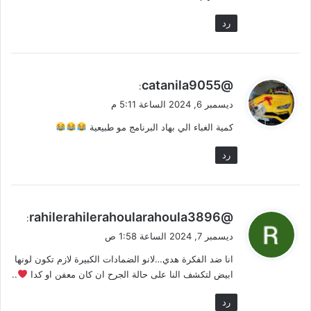
رد
ي
@catanila9055
:
ق
ديسمبر 6, 2024 الساعة 5:11 م
و
كمية الغباء الي بهاد البرنامج مو طبيعية
ل
رد
ي
@rahilerahilerahoularahoula3896
:
ق
ديسمبر 7, 2024 الساعة 1:58 ص
و
انا ضد الفكرة هدي…لانو الضمادات الكبيرة لازم تكون لونها
ل
ابيض لتكشف النا على حالة الجرح ان كان معفن او كدا
..
رد