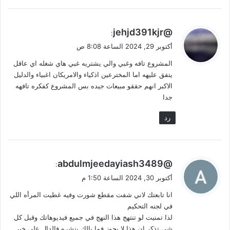
ي
@jehjd391kjr
:
ق
أكتوبر 29, 2024 الساعة 8:08 ص
و
المشروع تافه وغبي والي يشتريه غبي هاي شغله اي عاقل
ل
يتفق عليهه اما المخترعين اذكياء والامريكان اغبياء والدليل
الاكبر انهم حققو مبيعات جيده بس المشروع كفكره تافهه
جدا
رد
ي
@abdulmjeedayiash3489
:
ق
أكتوبر 30, 2024 الساعة 1:50 م
و
انا تابعتك لاني شفت مقطع شورت وفيه غطيت المرأه اللي
ل
في لجنه التحكيم
لذا تمنيت لو تنتهج هذا النهج في جميع فيديوهاتك وقبل كل
شي تذكر ان هذا لا يجوز فما بالك بنشره فالدال على خير