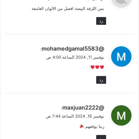
و
بس اللزقة البيضة افضل من الالوان الغامقة
ل
رد
ي
@mohamedgamal5583
:
ق
نوفمبر 11, 2024 الساعة 4:00 ص
و
ل
رد
ي
@maxjuan2222
:
ق
نوفمبر 16, 2024 الساعة 7:44 ص
و
ربنا يوفقهم
ل
رد