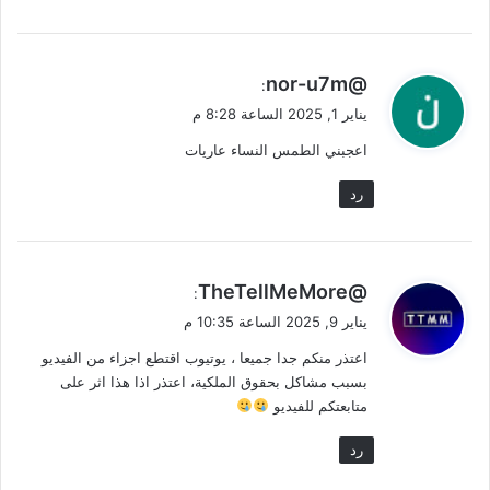
ي
@nor-u7m
:
ق
يناير 1, 2025 الساعة 8:28 م
و
اعجبني الطمس النساء عاريات
ل
رد
ي
@TheTellMeMore
:
ق
يناير 9, 2025 الساعة 10:35 م
و
اعتذر منكم جدا جميعا ، يوتيوب اقتطع اجزاء من الفيديو
ل
بسبب مشاكل بحقوق الملكية، اعتذر اذا هذا اثر على
متابعتكم للفيديو
رد