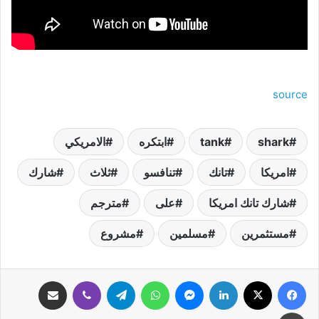
source
shark
tank
ابتكره
الامريكي
امريكا
تانك
تنافسو
ثلاث
شارك
شارك تانك امريكا
على
مترجم
مستثمرين
مسلمين
مشروع
فيسبوك
‫X
لينكدإن
ماسنجر
واتساب
تيلقرام
ڤايبر
مشاركة عبر البريد
طباعة