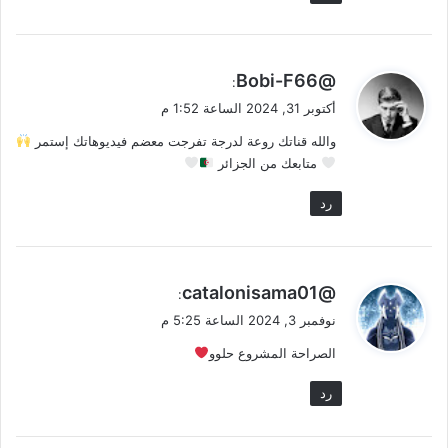
ي
@Bobi-F66
:
ق
أكتوبر 31, 2024 الساعة 1:52 م
و
والله قناتك روعة لدرجة تفرجت معضم فيديوهاتك إستمر
ل
متابعك من الجزائر
رد
ي
@catalonisama01
:
ق
نوفمبر 3, 2024 الساعة 5:25 م
و
الصراحة المشروع حلوو
ل
رد