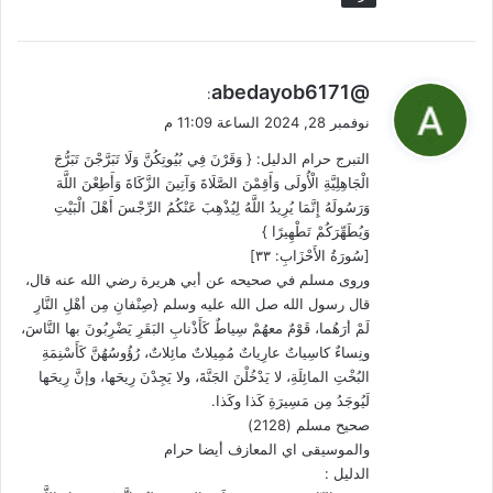
ي
@abedayob6171
:
ق
نوفمبر 28, 2024 الساعة 11:09 م
و
التبرج حرام الدليل: { وَقَرْنَ فِي بُيُوتِكُنَّ وَلَا تَبَرَّجْنَ تَبَرُّجَ
ل
الْجَاهِلِيَّةِ الْأُولَى وَأَقِمْنَ الصَّلَاةَ وَآتِينَ الزَّكَاةَ وَأَطِعْنَ اللَّهَ
وَرَسُولَهُ إِنَّمَا يُرِيدُ اللَّهُ لِيُذْهِبَ عَنْكُمُ الرِّجْسَ أَهْلَ الْبَيْتِ
وَيُطَهِّرَكُمْ تَطْهِيرًا }
[سُورَةُ الأَحْزَابِ: ٣٣]
وروى مسلم في صحيحه عن أبي هريرة رضي الله عنه قال،
قال رسول الله صل الله عليه وسلم {صِنْفانِ مِن أهْلِ النَّارِ
لَمْ أرَهُما، قَوْمٌ معهُمْ سِياطٌ كَأَذْنابِ البَقَرِ يَضْرِبُونَ بها النَّاسَ،
ونِساءٌ كاسِياتٌ عارِياتٌ مُمِيلاتٌ مائِلاتٌ، رُؤُوسُهُنَّ كَأَسْنِمَةِ
البُخْتِ المائِلَةِ، لا يَدْخُلْنَ الجَنَّةَ، ولا يَجِدْنَ رِيحَها، وإنَّ رِيحَها
لَيُوجَدُ مِن مَسِيرَةِ كَذا وكَذا.
صحيح مسلم (2128)
والموسيقى اي المعازف أيضا حرام
الدليل :