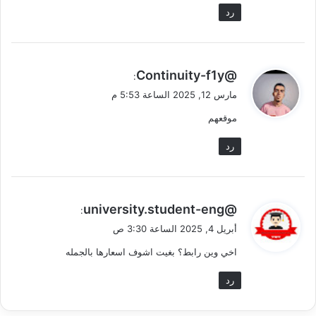
رد
ي
@Continuity-f1y
:
ق
مارس 12, 2025 الساعة 5:53 م
و
موقعهم
ل
رد
ي
@university.student-eng
:
ق
أبريل 4, 2025 الساعة 3:30 ص
و
اخي وين رابط؟ بغيت اشوف اسعارها بالجمله
ل
رد