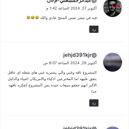
@عبدالرحمنبنعلي-م9ن
:
ق
أكتوبر 27, 2024 الساعة 1:42 م
و
فيه في مصر نفس المنتج عادي والله
ل
رد
ي
@jehjd391kjr
:
ق
أكتوبر 29, 2024 الساعة 8:07 ص
و
المشروع تافه وغبي والي يشتريه غبي هاي شغله اي عاقل
ل
يتفق عليهه اما المخترعين اذكياء والامريكان اغبياء والدليل
الاكبر انهم حققو مبيعات جيده بس المشروع كفكره تافهه
جدا
رد
ي
@jehjd391kjr
: