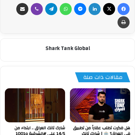
فيسبوك
‫X
لينكدإن
ماسنجر
واتساب
تيلقرام
ڤايبر
مشاركة عبر البريد
طباعة
Shark Tank Global
مقالات ذات صلة
هل فكرت تطلب عقاراً من تطبيق
شارك تانك العراق .. ابتداء من
في العراق؟
| شارك تانك
14/5 على #الشرقية و1001