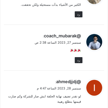
الكثير من الأشياء بدأت مستحيلة ولكن تحققت.
ل
رد
ي
@coach_mubarak
:
ق
سبتمبر 27, 2023 الساعة 2:38 ص
و
ل
رد
ي
@ahmedjjdj
:
ق
سبتمبر 28, 2023 الساعة 4:47 م
و
لو تقدر تضيف نهاية الحلقة ايش صار للشركة وكم صارت
ل
قيمتها بتطلع رهيبة