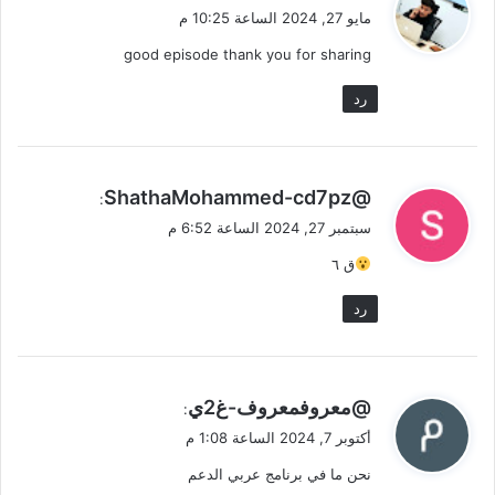
ق
مايو 27, 2024 الساعة 10:25 م
و
good episode thank you for sharing
ل
رد
ي
@ShathaMohammed-cd7pz
:
ق
سبتمبر 27, 2024 الساعة 6:52 م
و
ق ٦
ل
رد
ي
@معروفمعروف-غ2ي
:
ق
أكتوبر 7, 2024 الساعة 1:08 م
و
نحن ما في برنامج عربي الدعم
ل