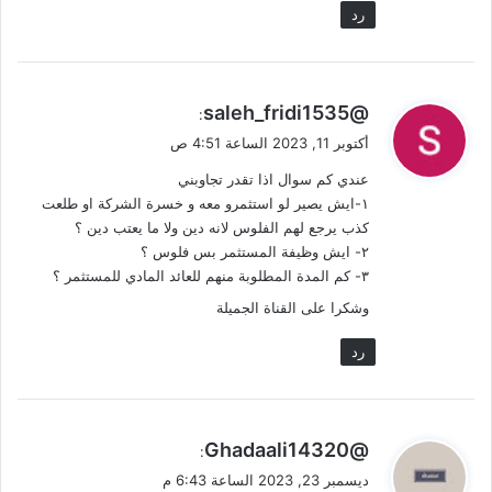
رد
ي
@saleh_fridi1535
:
ق
أكتوبر 11, 2023 الساعة 4:51 ص
و
عندي كم سوال اذا تقدر تجاوبني
ل
١-ايش يصير لو استثمرو معه و خسرة الشركة او طلعت
كذب يرجع لهم الفلوس لانه دين ولا ما يعتب دين ؟
٢- ايش وظيفة المستثمر بس فلوس ؟
٣- كم المدة المطلوبة منهم للعائد المادي للمستثمر ؟
وشكرا على القناة الجميلة
رد
ي
@Ghadaali14320
:
ق
ديسمبر 23, 2023 الساعة 6:43 م