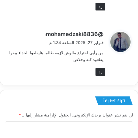
رد
ي
@mohamedzaki8836
:
ق
فبراير 27, 2025 الساعة 1:34 م
و
من رأيي اختراع مالوش لازمه طالما هايقلعوا الحذاء يبقوا
ل
يقلعوه كله وخلاص
رد
اترك تعليقاً
لن يتم نشر عنوان بريدك الإلكتروني.
الحقول الإلزامية مشار إليها بـ
*
ا
ل