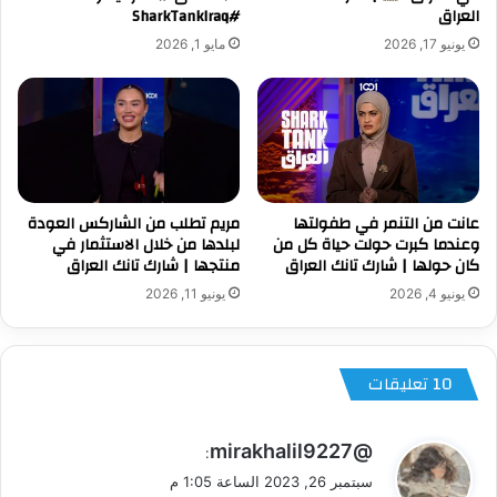
العراق
#SharkTankIraq
يونيو 17, 2026
مايو 1, 2026
عانت من التنمر في طفولتها
مريم تطلب من الشاركس العودة
وعندما كبرت حولت حياة كل من
لبلدها من خلال الاستثمار في
كان حولها | شارك تانك العراق
منتجها | شارك تانك العراق
يونيو 4, 2026
يونيو 11, 2026
‫10 تعليقات
ي
@mirakhalil9227
:
ق
سبتمبر 26, 2023 الساعة 1:05 م
و