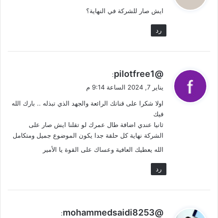
و
ايش صار للشركة في النهاية؟
ل
رد
ي
@pilotfree1
:
ق
يناير 7, 2024 الساعة 9:14 م
و
اولا شكرا على قناتك الرائعة والجهد الذي تبذله .. بارك الله
ل
فيك
ثانيا عندي اضافة طال عمرك لو تقلنا ايش صار على
الشركة نهاية كل حلقة جدا يكون الموضوع جميل ومتكامل
الله يعطيك العافية وعساك على القوة يا الأمير
رد
ي
@mohammedsaidi8253
: