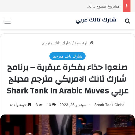
مشروع طموح .. لكن التقييم كان أكبر من أن يقنع الشاركس | #شارك تانك لعراق
بحث عن
الق
الرئيسية
/
شارك تانك مترجم
شارك تانك مترجم
صنعوا حذاء بفكرة عبقرية – برنامج
شارك تانك الامريكي مترجم مدبلج
عربي Shark Tank In Arabic Muves
Shark Tank Global
سبتمبر 26, 2023
10
3
دقيقة واحدة