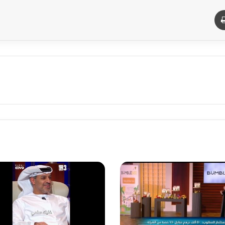
د
طباعة