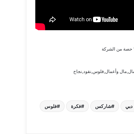
ال,مال وأعمال,فلوس,نقود,نجاح
دبي
شاركس
فكرة
فلوس