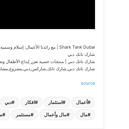
Shark Tank Dubai | مع رائدتا الأعمال: إسلام وسمية جبري – Neuro Play .. تطالبا بإستثمار بقيمة 1.5 مليون درهم مقابل 10% حصة من الشركة
شارك تانك دبي
شارك تانك دبي | منتجات حسية تعزز إبداع الأطفال و
شارك تانك دبي,شارك تانك,شاركس,دبي,مشروع,مشاريع,
source
أعمال
استثمار
افكار
دبي
مال
مال وأعمال
مستثمر
م