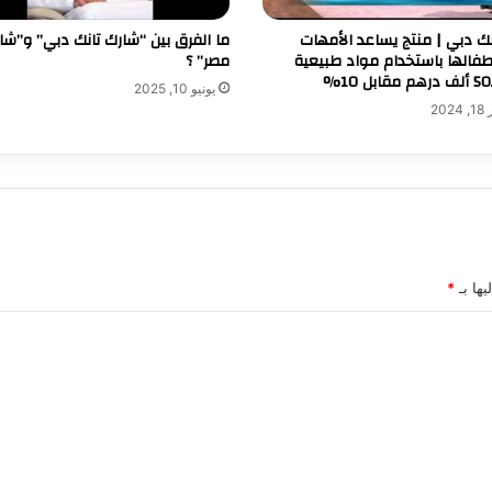
نك دبي | منتج يساعد الأمهات
ما الفرق بين “شارك تانك دبي” و”شا
طفالها باستخدام مواد طبيعية
مصر” ؟
يونيو 10, 2025
20
يها بـ
*