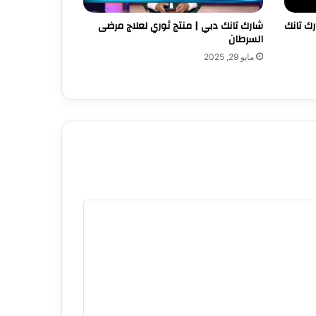
رك تانك
شارك تانك دبي | منتج ثوري لعلاج مرضى
السرطان
مايو 29, 2025