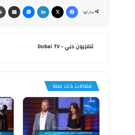
فيسبوك
‫X
لينكدإن
ماسنجر
مشاركة عبر البري
شاركها
تلفزيون دبي - Dubai TV
مقالات ذات صلة