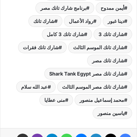
أيمن ممدوح
برنامج شارك تانك مصر
دينا غبور
رواد الأعمال
شارك تانك
شارك تانك 3
شارك تانك 3 كامل
شارك تانك الموسم الثالث
شارك تانك فقرات
شارك تانك مصر
شارك تانك مصر Shark Tank Egypt
شارك تانك مصر الموسم الثالث
عبد الله سلام
محمد إسماعيل منصور
منى عطايا
ياسين منصور
فيسبوك
‫X
لينكدإن
ماسنجر
واتساب
تيلقرام
ڤايبر
مشاركة عبر البريد