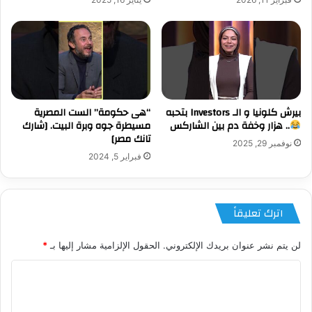
بيرش كلونيا و الـ Investors بتحبه
“هى حكومة” الست المصرية
.. هزار وخفة دم بين الشاركس
مسيطرة جوه وبرة البيت. [شارك
تانك مصر]
نوفمبر 29, 2025
فبراير 5, 2024
اترك تعليقاً
لن يتم نشر عنوان بريدك الإلكتروني.
الحقول الإلزامية مشار إليها بـ
*
ا
ل
ت