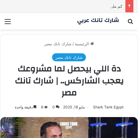
كم مليون سمعت خلال دقيقة واحدة؟ | شارك تانك العراق
بحث عن
الق
الرئيسية
/
شارك تانك مصر
شارك تانك مصر
دة اللي بيحصل لما مشروعك
يعجب الشاركس.. | شارك تانك
مصر
Shark Tank Egypt
مايو 18, 2025
0
6
دقيقة واحدة