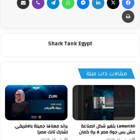
طباعة
Shark Tank Egypt
مقالات ذات صلة
Lamarckii بتغير شكل الصناعة
براند معناها جميلة بالافريقى.
مش بس جوة مصر لا برة كمان
[شارك تانك مصر]
فبراير 11, 2026
يناير 16, 2025