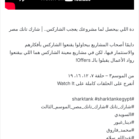
دة اللي بيحصل لما مشروعك يعجب الشاركس.. | شارك تانك مصر
دايمًا أصحاب المشاريع بيحاولوا يقنعوا الشاركس بأفكارهم
والاستثمار فيها، لكن في مشاريع معينة الشاركس هما اللي بيقنعوا
رواد الأعمال يقبلوا بالـ Offers!
من الموسم٣ – حلقة ٧، ١٢، ١٦، ١٩
أتفرج على الحلقات كاملة على Watch It
#sharktank #sharktankegypt
#شارك_تانك #شارك_تانك_مصر_الموسم_الثالث
#السويدي
#دينا_غبور
#محمد_فاروق
#عبدالله_سلام