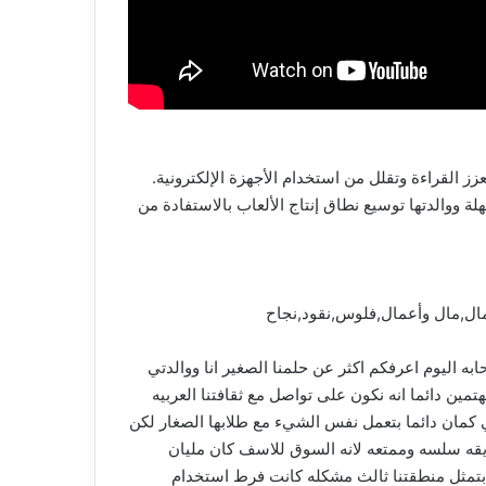
يئة تعزز القراءة وتقلل من استخدام الأجهزة الإلكترونية.
ة بنسبة 100% في السنة الثالثة. ومع ذلك، تعتزم نهلة ووالدتها توسيع نطاق إنتاج الألعاب بالاستفادة من
ال,مال وأعمال,فلوس,نقود,نجاح
ه اليوم اعرفكم اكثر عن حلمنا الصغير انا ووالدتي
صغيره كانوا اهلي كثير مهتمين دائما انه نكون على تواصل مع ثقافتنا العربيه
ه اطفال خبره اكثر من 25 سنه متخصصه مونتسوري كانت هي كمان دائما بتعمل نفس الشيء مع طلابها الصغار لكن
يقه سلسه وممتعه لانه السوق للاسف كان مليان
ه بتمثل منطقتنا ثالث مشكله كانت فرط استخدام