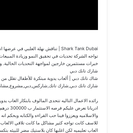
Shark Tank Dubai | تناقش نهلة العلبي 
خبرات مستثمرين خارجين لمواجهة التحديات الحالية. وقد طالبت باستثمار بقيمة 0
شارك تانك دبي
شاك تانك دبي | ألعاب يدوية مبتكرة للأطفال تقلل من أ
شارك تانك دبي,شارك تانك,شاركس,دبي,مشروع,مشاريع,
رائده الاعمال التاليه تتحدى المالوف بابتكار العاب ي
للاسف كانت تواجه كثير مشاكل ما كانت تلاقي الالعاب
العاب تعليميه لكن اغلبها كان بلاستيك مضر للبيئه بت