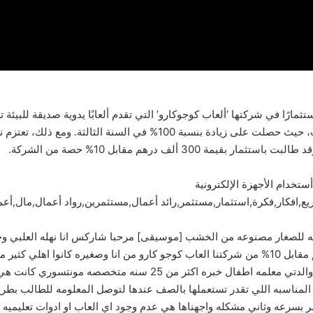
في عرضها استثمارًا في شركتها ‘ألعاب كوجوكارو’ التي تقدم ألعابًا يدوية صديقة للب
تواجه الشركة تحديات في تحقيق النمو وزيادة المبيعات، حيث حصلت على زياد
30 ألف درهم مقابل 10% حصة من الشركة.
ستخدام الأجهزة الإلكترونية
افكار,فكرة,استثمار,مستثمر,رائد أعمال,مستثمرين,رواد أعمال,مال,أعم
دويه للصغار مصنوعه من الخشب [موسيقى] مرحبا شاركس انا نهله العلبي وحاب
ادريانا نعرض عليكم فرصه الاستثمار ب 300000 درهم مقابل 10% من شركتنا العاب كوجو كارو من انا و
والاسلاميه ويعززوا فينا حب القراءه والكتابه وبحكم انه والدتي معلم
 المناسبه اللي تقدر تستعملها بالصف عندها لتوصل المعلومه للطالب بطر
كسر بسرعه وثاني مشكله واجهناها هي عدم وجود اي العاب او ادوات تعليمي