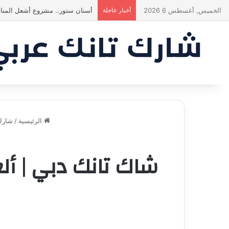
الخميس, أغسطس 6 2026
أخبار عاجلة
ياسين منصور كان ليه رأي تاني خال
الرئيسية
/
شارك ت
شاك تانك دبي | أل