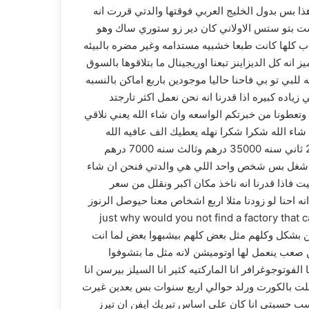
زه الالكترونيه من قبل الاطفال والابتعاد عن القراءه هذه المشكله اليوم بتاثر على اكثر من 14 مليون طفل تحت عمر ال 14 هذا بس بدول الخليج العربي فوقتها والدتي قررت انه
ت بتو ستس الاولاني كان دير زو ستوري ساك وهو
لعاب كلها كانت طبعا خشبيه مستدامه وغير مضره بالبيئه
لعاب كوجوكارو بتتميز انه كل الديزاينز تبعنا اوريجينال ما بتلاقوها بالسوق
للبي تو بي فاحنا حاليا موجودين باربع اماكن بالنسبه
ه وبثالث سنه زدنا 100% ومتوقعين ان شاء الله يكون في زياده كبيره اذا قدرنا انه نحن نعمل اكثر تارجتد
 وتعطونا من خبرتكم الواسعه وان شاء الله يعني نلاقي
 شاء الله شكرا شكرا نهله يعطيك الف عافيه الله
يعافيك نهله ممكن تخبرينا اكثر عن المبيعات والارقام بلشنا انه حقيقه تراك الارقام شوي بال 2021 باول سنه كانت مبيعاتنا 28000 ثاني سنه 35000 درهم وثالث سنه 7000 درهم
للي نحن وصلنا لها لحد اليوم هي شغل بس شخص واحد اللي هي والدتي فنحن ان شاء
 فاذا قدرنا انه ناخذ مكان اكبر ونقلل من سعر
اتوقع ان شاء الله يكون في زياده كبيره السنه الماضيه بعنا 420 ست فهي الخطه انه احنا لو زودنا مثلا اربع اشخاص معنا حيوصل الرنوز
just why would you not find a factory that can m
ودكشن بشكل وكلهم مثل بعض كلهم بيشبهوا بعض لما انت
 صعب ينعمل لها اوتوميشن لانه مثل ما بتشوفوا
وتوجوغرافر انا الماركتيه كثير انا السيلز بيرسن انا
تغلت بالكورت ورلد حوالي اربع سنوات بس بعدين غيرت
ا فول تايم كجو كارتز اذا اعطانيك 300000 تيم نسردهم اوكي هلا حسب حسبتي انا كان على اساس تبريك ايفن ان تيرز