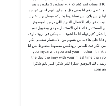
اوكي بالنسبه 300000 بس اذا عن جد قدرنا ننزل الكوست اوف برودكشن ما بتجاوبيني نه للتوضيح اذا الي اطاك 300000 مقابل 10% معناته انتم كشركه لازم تعملون 3 مليون درهم
تى بتسوين ه 300 3 مليون درهم صافي هلا فهم صراحه ما عندي رقم انا يعني مثل ما جاي اليوم لحتى عن جد
ملوا بزنس بلان بس تساعدونا بخبركم فيصل برك اخبرك
نا نبحث عن رائد الاعمال الناجح اللي درس الموضوع
ع المستثمر عائد على الاستثمار مجدي ومقبول نعم
ا شكرا كثير نهله انا ما اشوف انه يمكن في بروف اوف
طق فانا على هالاساس بنسهم من الاستثمار ستمنى لكم
لعوا من الكرافت للماس برودكشن مضبوط مضبوط بس انا
you myஹ with you and your mother i think such aal giv
the day the jney with your m aal time than y
you معنا الخمسه الشارك انسحبوا من الاستثمارتمنى لك التوفيق شكرا كثير شكرا كثير لكم شكرا