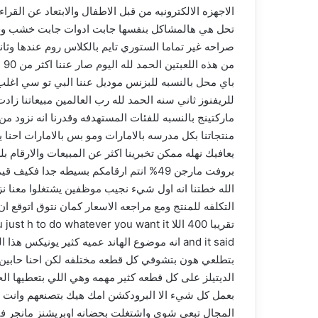
تحل هي هالمشاكل بنفسها جابت ادوات جابت خشب وقرر
صراحه غير تماما الستوري تايم بالكلاس روم عندها وثاني
من
باي محل بالنسبه للبزنس موديل عننا البي تو سي اغلب مب
ماركتينج بالنسبه للفئات المستهدفه وقدرنا انه نزود من
منتجاتنا بكل مدرسه بالامارات ومو بس بالامارات احنا 
الله خطتنا انه اول شيء نجيب موظفين يشتغلوا معنا نز
تقريبا 400 اللا ‏ whatever you want it
and it said انه موضوع الهاند عميه كثير يو
بتطلعي هون بتشوفي كل قطعه مختلفه لكن احنا حابين نع
الديتيلز على كل قطعه كثير مهمه وهي اللي بتعطيها الجم
بعمل كل شيء الا البرودكشن امك هيك بتصنعهم وانت بت