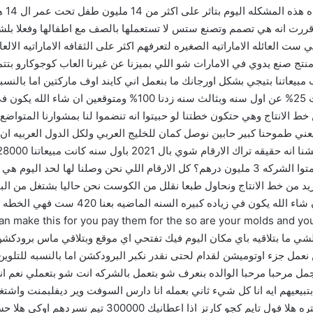
الاجه
ت انه هي تصمم وتصنع ستس لا تستعملها بالصف مع اطفالها وفعلا بلش
 ست العائله الاماراتيه الصغيره لتعرفهم اكثر على الثقافه الاماراتيه الا
 هذه اللعبتين الحمد لله اليوم صار عننا اكثر من 90 منتج صنع يدوي في الامارات شو اللي بميزنا عن غيرنا ا
يعاتنا بتيجي بشكل اورجانك ما بنعمل اني كايند اوف ماركتين اما بالنسبه 
للريفنوز ثاني سنه الحمد لله رب العالمين مبيعاتنا زادت 25% عن اول سن
 خط الانتاج وهي حتكون خطتنا لو حبيتوا انه تنضموا لنا بمشوارنا المتواضع
يعني طموحنا كبير حابين نوصل كمان للخليج العربي ولكل الدول العربيه ان
بروفت مارجن 49% انتم ارقامكم بسيطه جدا فكيف قيمتوا الشركه 3 مليون درهم؟ كل الارقام ا
يد من خط الانتاج ونحاول طبعا نقلل من الكوست نحن حاليا بشتغل من البيت
التكلفه للمنتج ومع مراجعه الاسعار كمان نتوق 
ake this for you pay them for the so are your molds and you just h to do
نيكس هذا الشي ما بتلاقيه باي مكان اليوم فيك تفتحي اي موقع وبتلاقي ماس بر
مل جزء اوتوميشن لقدام لحتى نقدر نكبر البرودكشن اما بالنسبه للتلوين
ل مرحبا مرحبا الوالده بنعرف شو بتعمل بالشركه انت شو بتعملي نعم انا الف
بيعيهم ايه انا كل شيء ثاني بعمله انا دارس السوفت وير ديفلبمنت واش
المجال تبعي شوي واشتغلت بحضانه اوبريشنز مانجر فتره هل