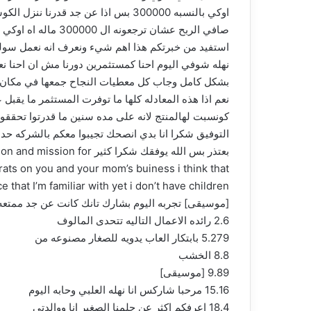
استفيد من خبرتكم هذا اهم شيء ونعرف انه نعمل سولد 
نهله شوفي اليوم احنا كمستثمرين دورنا مش ان احنا نعم
بشكل كامل وجاب كل معطيات النجاح جمعها في مكان صحي
نعم اذا هذه المعادله كلها ما توفرت المستثمر ما يقب
كونسبت لهالمنتج لانه على مده سنين ما قدرتوا تحققون
التوفيق شكرا انا بدي انصحك تجيبوا معكم بالشركه حد
بعتذر بس الله يوفقك شكر
rats on you and your mom’s buiness i think that
[موسيقى] تجربه اليوم بشارك تانك كانت عن جد ممتعه وما بتعرفي برك
2.6 رائده الاعمال التاليه تتحدى المالوف
5.279 بابتكار العاب يدويه للصغار مصنوعه من
8.8 الخشب
9.89 [موسيقى]
15.16 مرحبا شاركس انا نهله العلبي وحابه اليوم
18.4 اعرفكم اكثر عن حلمنا الصغير انا ووالدتي