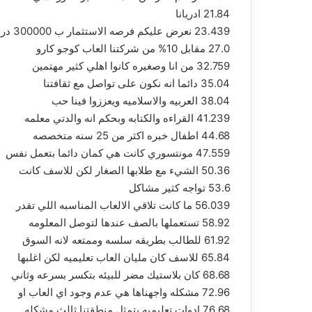
21.84 ادريانا
23.439 نعرض عليكم فرصه الاستثمار ب 300000 درهم
27.0 مقابل 10% من شركتنا العاب كوجو كارو
32.759 من انا وصغيره كانوا اهلي كثير مهتمين
35.04 دائما انه نكون على تواصل مع ثقافتنا
38.04 العربيه والاسلاميه ويعززوا فينا حب
41.239 القراءه والكتابه وبحكم انه والدتي معلمه
44.68 اطفال خبره اكثر من 25 سنه متخصصه
47.559 مونتسوري كانت هي كمان دائما بتعمل نفس
50.36 الشيء مع طلابها الصغار لكن للاسف كانت
53.6 تواجه كثير مشاكل
56.039 ما كانت تلاقي الالعاب المناسبه اللي تقدر
58.92 تستعملها بالصف عندها لتوصل المعلومه
61.92 للطالب بطريقه سلسه وممتعه لانه السوق
65.84 للاسف كان مليان العاب تعليميه لكن اغلبها
68.68 كان بلاستيك مضر للبيئه بتكسر بسرعه وثاني
72.96 مشكله واجهناها هي عدم وجود اي العاب او
76.68 ادوات تعليميه بتمثل منطقتنا ثالث مشكله