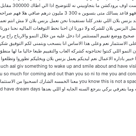
صافي الربح عشان ترجعونه ال 300000 ماله اه اوكي فهو قاعد يسالك م
بزنس بلان اللي نقدر كلنا نستفيدنا نحن نعمل بزنس بلان لا مش انتم تع
ل البزنس بلان للشركه ولا دورنا ان احنا نحط التوقعات الماليه نحنا دور
ح ووضع تقييم المستثمر اذا دخل عليه من خلال النمو والارباح راح يرج
ل على الاستثمار نعم وعلى هذا الاساس انا بنسحب وبتمنى لكم التوفيق شكر
 النمو اللي كنتوا تحتاجونه كشركه العاب والتقييم طبعا حاليا ما لها من
ا خبير باداره الاعمال نعم ليديكم يعمل بزنس بلان ويخليكم تطوروا وتط
ا كثير ‏ something to wake up and smile about and have vision and mission for
ou so much for coming and out than you so ni to me you and con
 know this is not a space that I’m familiar with yet i don’t have children
ي بنرجع السنه الجايه او اللي بعدها ‏com and have dream days