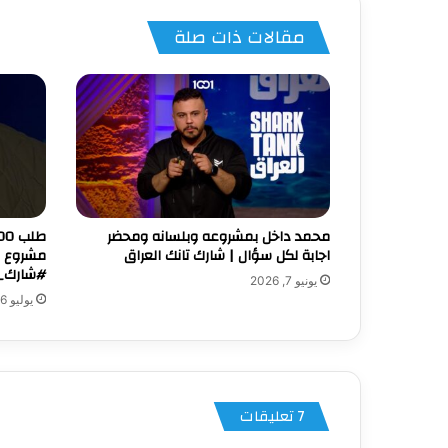
مقالات ذات صلة
محمد داخل بمشروعه وبلسانه ومحضر
اجابة لكل سؤال | شارك تانك العراق
مشروع ير
#شارك_ت
يونيو 7, 2026
يوليو 16, 2026
‫7 تعليقات