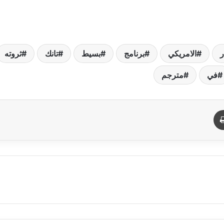
ر
الامريكي
برنامج
بسيط
تانك
ثروته
في
مترجم
د
طباعة