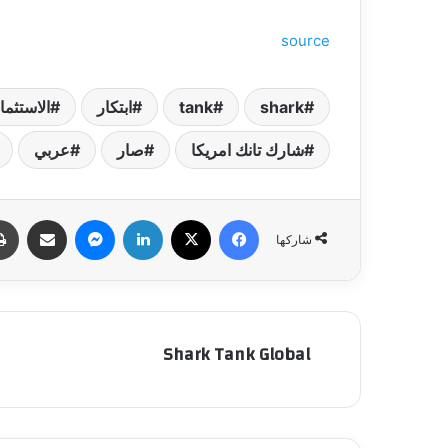
source
shark
tank
ابتكار
الاستثما
شارك تانك امريكا
صار
عربي
فيسبوك
‫X
لينكدإن
ماسنجر
مشاركة عبر البري
شاركها
Shark Tank Global