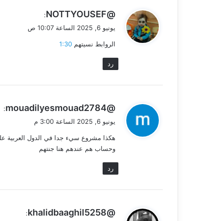
ي
@NOTTYOUSEF
:
ق
يونيو 6, 2025 الساعة 10:07 ص
و
الروابط نسيتهم
1:30
ل
رد
ي
@mouadilyesmouad2784
:
ق
يونيو 6, 2025 الساعة 3:00 م
و
هكذا مشروع سيء جدا في الدول العربية على
ل
وحساب هم عندهم هنا جنتهم
رد
ي
@khalidbaaghil5258
: