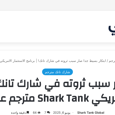
بر من أن يقنع الشاركس | #شارك تانك لعراق
رجم
/
ابتكار بسيط جدا صار سبب ثروته في شارك تانك! | برنامج الاستثمار الامريكي Shark Tank مترجم عرب
شارك تانك مترجم
 سبب ثروته في شارك تانك! 
Shark T مترجم عربي
Shark Tank Global
يونيو 6, 2025
7
64
دقيقة واحدة