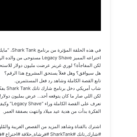
في هذه الحلقة المؤثرة من برنامج Shark Tank، “مايك قاتو” يقدّم ابتكار بسيط لكنه عبقري لحل مشكلة الحلاقة التي يعاني منها كثير من الرجال.
اختراعه المميز Legacy Shave مستوحى من والده الراحل، وكانت وصيته السبب في تحريك المشروع من جديد.
لكن المفاجأة؟ لوري غرينر عرضت مليون دولار للاستحو
هل سيوافق؟ وهل فعلاً يستحق المشروع هذا الرقم؟
تابع القصة الكاملة وشاهد رد فعل المستثمرين.
شاب أمريكي دخل برنامج شارك تانك Shark Tank بفكرة بسيطة جدًا: فرشاة حلاقة مدمجة مع علبة الرغوة.
لكن اللي صار ما كان يتوقعه أحد… عرض بمليون دولار!
تعرف على القصة الكاملة وراء “Legacy Shave” وكيف أن وصية والده الراحل غيّرت مستقبله بالكامل.
الفكرة بدأت من هدية عيد ميلاد وانتهت بصفقة العمر.
اشترك بالقناة وشاهد المزيد من القصص الغريبة والمُله
#شارك_تانك #SharkTank #فرشاة_حلاقة #اختراع #قصة_ملهمة #مليون_دولار