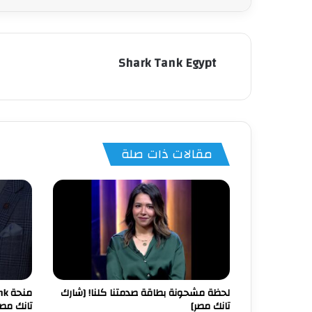
Shark Tank Egypt
مقالات ذات صلة
لحظة مشحونة بطاقة صدمتنا كلنا! [شارك
تانك مصر]
تانك مص