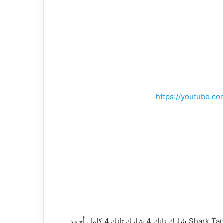
https://youtube.
شارك تانك,shark tank مصر,شارك تانك مصر Shark Tank Egypt,shark tank,shark tank egypt,shark tank egypt s4,shark tank s4,شارك تانك 4,شارك تانك 4 كامل,أحمد