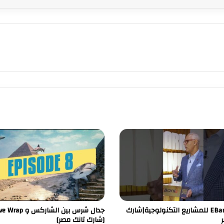
منحة EBank للمشاريع التكنولوجية|شارك
جدال شرس بين الشاركس
ر
[شارك تانك مصر]