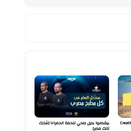
 و Creative Wrap
بيقدموا بديل صحي للحمة الحمراء! [شارك
تانك مصر]