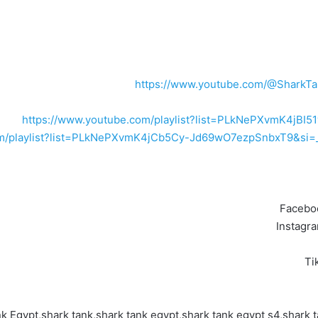
https://www.youtube.com/@SharkTa
https://www.youtube.com/playlist?list=PLkNePXvmK4jBI
com/playlist?list=PLkNePXvmK4jCb5Cy-Jd69wO7ezpSnbxT9&s
Facebo
Instagr
Ti