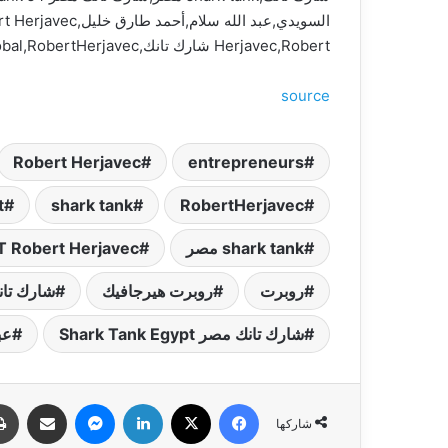
Herjavec,Robert شارك تانك,Shark Tank global,RobertHerjavec,روبرت هيرجافيك,رواد الأعمال,روبرت,entrepreneurs,محمد فاروق,حمادة فاروق,حماده فاروق
source
Robert Herjavec
entrepreneurs
t
shark tank
RobertHerjavec
shark tank مصر
T Robert Herjavec
روبرت
روبرت هيرجافيك
شارك تان
شارك تانك مصر Shark Tank Egypt
عب
فيسبوك
‫X
لينكدإن
ماسنجر
مشاركة عبر البري
شاركها