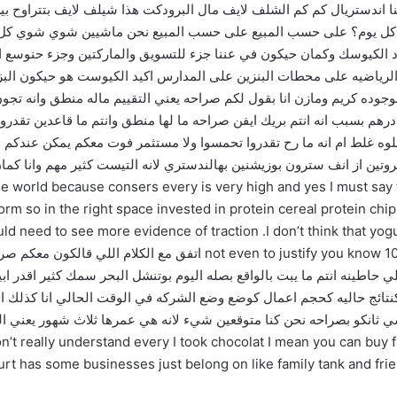
اندستريال كم كم الشلف لايف مال البرودكت هذا شيلف لايف بتتراوح بي
 كل يوم؟ على حسب المبيع على حسب المبيع نحن ماشيين شوي شوي كل يو
الكيوسك وكمان حيكون في عننا جزء للتسويق والماركتين وجزء حنوسع الكبا
 الرياضيه على محطات البنزين على المدارس اكيد الكيوست هو حيكون البزن
جوده كريم ومازن انا بقول لكم صراحه يعني التقييم ماله منطق وانه تج
شهر عاملين 26000 ايرادات على 10 مليون درهم بسبب انه انتم بريك ايفن صراحه ما لها منطق وانتم 
لوه غلط ام انه ما رح تقدروا تحمسوا ولا مستثمر فوت معكم يمكن عندكم 
d yes I must say that the yogur is extremely tasty very delicious
orm so in the right space invested in protein cereal protein chip
couple of reasons. ‏I don’t think that yogurt with protein is that novel. ‏ion
to justify you know 10 million dur valuation but even lower than both
ي حاطينه انتم ما يبت بالواقع بصله اليوم بوتنشل البحر سمك كثير اقدر ا
م كنتائج حاليه كحجم اعمال كوضع وضع الشركه في الوقت الحالي انا كذ
ي ثانكو بصراحه نحن كنا متوقعين شيء لانه هي عمرها ثلاث شهور يعني ال
مكملين وان شاء الله احسن لقدامنا [تصفيق] ou can buy from the
yogurt has some businesses just belong on like family tank and fr 