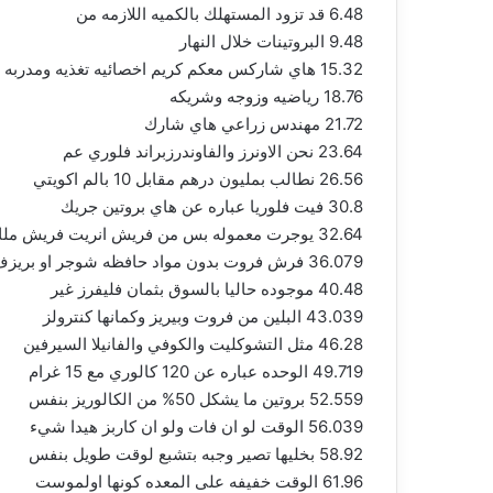
6.48 قد تزود المستهلك بالكميه اللازمه من
9.48 البروتينات خلال النهار
15.32 هاي شاركس معكم كريم اخصائيه تغذيه ومدربه
18.76 رياضيه وزوجه وشريكه
21.72 مهندس زراعي هاي شارك
23.64 نحن الاونرز والفاوندرزبراند فلوري عم
26.56 نطالب بمليون درهم مقابل 10 بالم اكويتي
30.8 فيت فلوريا عباره عن هاي بروتين جريك
32.64 يوجرت معموله بس من فريش انريت فريش ملك
36.079 فرش فروت بدون مواد حافظه شوجر او بريزف
40.48 موجوده حاليا بالسوق بثمان فليفرز غير
43.039 البلين من فروت وبيريز وكمانها كنترولز
46.28 مثل التشوكليت والكوفي والفانيلا السيرفين
49.719 الوحده عباره عن 120 كالوري مع 15 غرام
52.559 بروتين ما يشكل 50% من الكالوريز بنفس
56.039 الوقت لو ان فات ولو ان كاربز هيدا شيء
58.92 بخليها تصير وجبه بتشبع لوقت طويل بنفس
61.96 الوقت خفيفه على المعده كونها اولموست