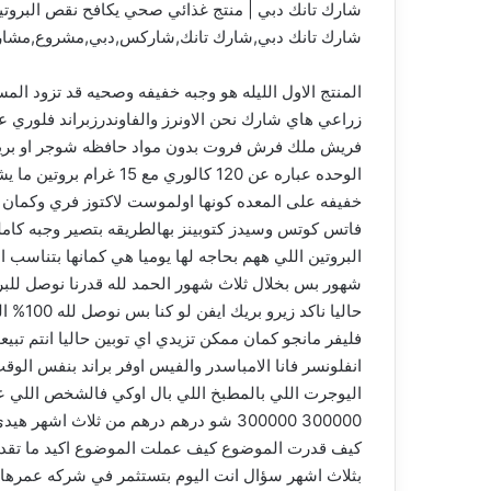
شارك تانك دبي | منتج غذائي صحي يكافح نقص البروتي
شارك تانك دبي,شارك تانك,شاركس,دبي,مشروع,مشاريع,
المنتج الاول الليله هو وجبه خفيفه وصحيه قد تزود ال
فريش ملك فرش فروت بدون مواد حافظه شوجر او بريزف م
خفيفه على المعده كونها اولموست لاكتوز فري وكمان لا
فاتس كوتس وسيدز كتوبينز بهالطريقه بتصير وجبه كامل
البروتين اللي ههم بحاجه لها يوميا هي كمانها بتناسب
فليفر مانجو كمان ممكن تزيدي اي توبين حاليا انتم تب
انفلونسر فانا الامباسدر والفيس اوفر براند بنفس ال
اليوجرت اللي بالمطبخ اللي بال اوكي فالشخص اللي عند
كيف قدرت الموضوع كيف عملت الموضوع اكيد ما تقدر على