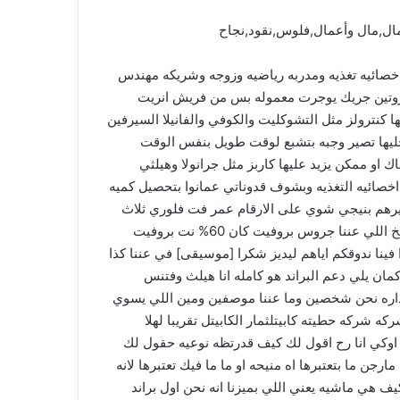
ال,مال وأعمال,فلوس,نقود,نجاح
 اخصائيه تغذيه ومدربه رياضيه وزوجه وشريكه مهندس
ابل 10 بالم اكويتي فيت فلوريا عباره عن هاي بروتين جريك يوجرت معموله بس من فريش انريت
كنترولز مثل التشوكليت والكوفي والفانيلا السيرفين
ولو ان كاربز هيدا شيء بخليها تصير وجبه بتشبع لوقت طويل بنفس الوقت
او ممكن يزيد عليها كاربز مثل جرانولا وهيلثي
خصائيه التغذيه وبشوف قدوناتي عمانوا بتحصيل كميه
ر غيرهم بنيجي شوي على الارقام عمر فت فلوري ثلاث
شهور بس بخلال ثلاث شهور الحمد لله قدرنا نوصل للبريك ايفن علما انه بس نحن عم نستخدم 10% من القدره الانتاجيه تبع المطبخ اللي عننا جروس بروفيت كان 60% نت بروفيت
له 100% الكباسيتي تبع المطبخ حتكون بروفيت 52% والجروس 60% وهلا اذا بتدوا اذا فينا ندوقكم اياهم ليديز شكرا [موسيقى] في عننا كذا
مان يلي دعم البراند هو كامله انا هيلث وفتنس
لاداره نحن شخصين وما عننا موصفين ومين اللي يسوي
 شركه حطيته كابيتلثمار الكابيتل تقريبا لهلا
رهم درهم من ثلاث اشهر هيدي صح سو من ثلاث اشهر حطيته 300 وهلا صارت تسوى الشركه 10 مليون اوكي انا رح اقول لك كيف قدرتظه نوعيه حقول لك
 ما بتعتبرها اه منيحه او ما ما فيك تعتبرها لانه
على تقييم 10 مليون درهم على حسب على حسب كيف هي ماشيه يعني اللي بميزنا انه نحن اول براند