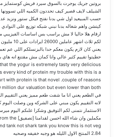
بروتين جريك يوجرت بالسوق سيرد فريش كوستمايز منا 
الشيلف لايف قصير كيف تحددون الكميه اللي تسوونها
حسب المبيعيد اول شي بدنا نفتح فيكل ستور ونزيد عدد 
كيتشن واهم شغاله بدنا نبني شبكه توزيع على النوادي
ارقام هلا حاليا لا مش براسب بس اساسات الفيزيبي مو
لكم ثلاث ا
يعني كان لازم يكون معكم حدا بالبزنسلكم اللي عم تعم
s every kind of protein my trouble with this is a
في الطعم يعني انا ما شفت طعم مميز يعني التقييم الل
لانه التقييم يكون مبني على الشركه وين وصلت اليو
الاستثمار نتمنى لكم التوفيق وشكرا علىكم اليوم ميرس
iend tank not shark tank you know this is not veg
2.84 المنتج الاول الليله هو وجبه خفيفه وصحيه