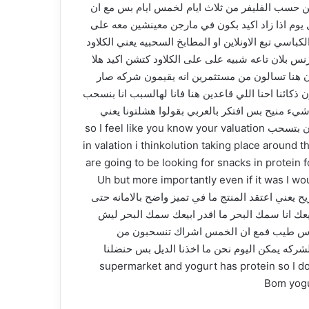
ن حسب الفليفر من ثلاث ايام لخمس ايام بس مع ان
م اذا زاد اكيد بكون في مارجن معينشين معه على
سي تبع الاونلاين او المطابخ السحبيه يعني الكلاود
س بلان تاعه شبيه على على الكلاود كتشن اكيد هلا
ون هنا تسالون من مستثمرين انه يقيمون شركه صار
ما قاعدين تقدرون ذكائنا احنا اللي قاعدين هنا فانا لهالسبب انا بنسحب
شيء منيح بس افتكر بالعربي بقولوا هشلتونا يعني
حطيتوا تقييم كثير عالي وانا كمان مش مقتنع انه هاي بروتين از انف سترون بوزيشنين بهالندستري لانه التيست كثير مهم وانا كمان بتسحب so I feel like you know your valuation
is very high an ‏in valation i thinkolution taking place around the world because consers every
are going to be looking for snacks in protein f
Uh but more importantly even if it was I would need to see more evidence of tract
not even  اتفق مع الكلام اللي قالكون معكم صريح يعني اعتقد المنتج ما في تميز واضح بالامانه حتى
بيعك انا سمك البحر ما اقدر ابيعك سمك البحر ليش
لك اس طيب فمع ان الخمس اشراك تنسحبون من
شركه يمكن اليوم نحن ما اخذنا الديل بس حنضلنا
I took chocolat I mean y ‏supermarket and yogurt has protein so I don’t really understand every
‏Bom