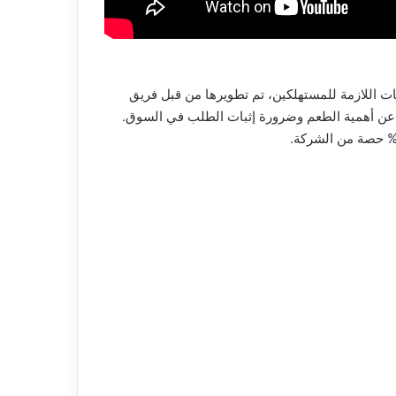
ج جديد Fit Flurry هو وجبة خفيفة صحية توفر البروتينات اللازمة للمستهلكين، تم تطويرها من قبل فريق
ن عن أهمية الطعم وضرورة إثبات الطلب في السوق.