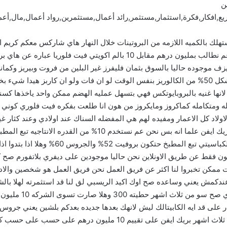
ن
افكار,فكرة,استثمار,مستثمر,رائد أعمال,مستثمرين,رواد أعمال,مال,أعم
مستهلك بالكميه اللازمه من البروتينات خلال النهار هاي شاركس معكم كريم
زراعي هاي شارك نحن الاونرز والفاوندرزبراند فلوري عم نطالب بمليون درهم مق
وجوده حاليا بالسوق بثمان فليفرز غير البلين من فروت وبيريز وكمانها 
الوحده عباره عن 120 كالوري مع 15 غرام بروتين ما يشكل 50% من الكالوريز بنفس الوقت لو ان فات 
نها غنيه بالبروبايوتكس فهي بتسهل عمليه الهضم ممكن واحد ياخذها كسناك 
ه ومتكامله كماكروز ومايكروز من هون انا طلعت بفكره فيت فلوري كوني ا
 الاولاد كل الاعمار ومفيده لهم هي المفضله السناك عند اولادي وعند كثا
حاليا ناكد زيرو بريك ايفن لو كنا بس نوصل ل
يعون فقط عن طريق الاونلاين نحن حاليا موجودين على ديفري بلاتفورم صح ك
وقت ممكن تخبروا لنا اكثر عن فريق العمل نحن فريق العمل هو شخصين وا
كمش يعني وساعده صح اوك اكيد الريسبي لق لنا قد استثمرته لهلا بالشركه
300000 300000 شو د
 قد ايه الكابيتالك ليش لانهك بعدها جديده بعدكم بلشين يعني جروس مارجن
بثلاث اشهر سؤال انت اليوم بتستثمر في شركه عمرها ثلاث اشهر بريك ايفن 