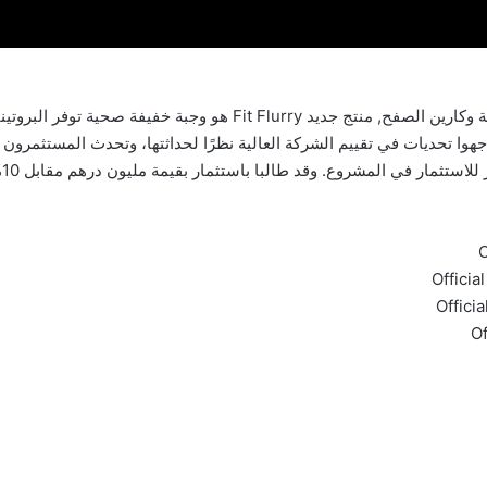
Shark Tank Dubai | قدما رائدي الأعمال: مازن منيمنة وكارين الصفح, منت
وا تحديات في تقييم الشركة العالية نظرًا لحداثتها، وتحدث المستثمرو
ر في المشروع. وقد طالبا باستثمار بقيمة مليون درهم مقابل 10% حصة من الشركة.
O
Officia
Offici
Of