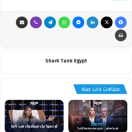
فيسبوك
‫X
لينكدإن
ماسنجر
واتساب
تيلقرام
ڤايبر
مشاركة عبر البريد
طباعة
Shark Tank Egypt
مقالات ذات صلة