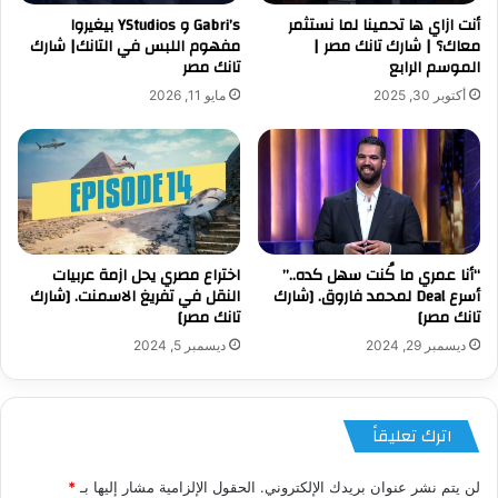
أنت ازاي ها تحمينا لما نستثمر
Gabri’s و YStudios بيغيروا
معاك؟ | شارك تانك مصر |
مفهوم اللبس في التانك| شارك
الموسم الرابع
تانك مصر
أكتوبر 30, 2025
مايو 11, 2026
“أنا عمري ما كُنت سهل كده..”
اختراع مصري يحل ازمة عربيات
أسرع Deal لمحمد فاروق. [شارك
النقل في تفريغ الاسمنت. [شارك
تانك مصر]
تانك مصر]
ديسمبر 29, 2024
ديسمبر 5, 2024
اترك تعليقاً
لن يتم نشر عنوان بريدك الإلكتروني.
الحقول الإلزامية مشار إليها بـ
*