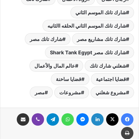
شارك تانك الموسم الثاني
شارك تانك الموسم الثاني الحلقه االثانيه
شارك تانك مشاريع مصر
شارك تانك مصر
شارك تانك مصر Shark Tank Egypt
شغلني شارك تانك
عالم المال والأعمال
قضايا اجتماعية
قضايا ساخنة
مشروع شغلني
مشروعات
مصر
فيسبوك
‫X
لينكدإن
ماسنجر
واتساب
تيلقرام
ڤايبر
مشاركة عبر البريد
طباعة