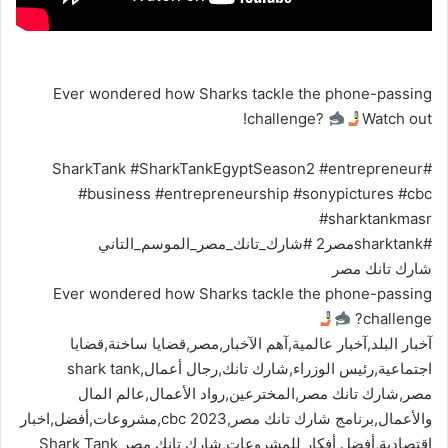
Ever wondered how Sharks tackle the phone-passing
challenge?
Watch out!
#SharkTank #SharkTankEgyptSeason2 #entrepreneur
#business #entrepreneurship #sonypictures #cbc
#sharktankmasr
#sharktankمصر2 #شارك_تانك_مصر_الموسم_التاني
شارك تانك مصر
Ever wondered how Sharks tackle the phone-passing
challenge?
آخبار البلد,آخبار عالمية,آهم الآخبار,مصر,قضايا ساخنة,قضايا
اجتماعية,رئيس الوزراء,شارك تانك,رجال أعمال,shark tank
مصر,شارك تانك مصر,المخترعين,رواد الأعمال,عالم المال
والأعمال,برنامج شارك تانك مصر,cbc 2023,مشروعات,أفضل,اخبار
اقتصادية,أفضل أفكار للمشروعات,شارك تانك مصر Shark Tank