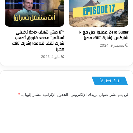
Zero Sugar عملوا ديل مع ٢
“أنا مش شايف حاجة تخليني
شاركس. [شارك تانك مصر]
أستثمر” محمد فاروق أصعب
شارك تقف قدامه! [شارك تانك
ديسمبر 9, 2024
مصر]
مايو 4, 2025
اترك تعليقاً
لن يتم نشر عنوان بريدك الإلكتروني.
الحقول الإلزامية مشار إليها بـ
*
ا
ل
ت
ع