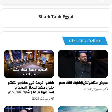
Shark Tank Egypt
مقالات ذات صلة
عروض متتفوتش!|شارك تانك مصر
شافوا فرصة في مشاريع بتقدّم
حلول ذكية لمجال الصحة و
ديسمبر 9, 2024
استثمروا فيها | شارك تانك مصر
يونيو 29, 2025