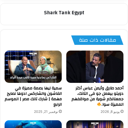
Shark Tank Egypt
مقالات ذات صلة
أحمد طارق وأيمن عباس أكتر
سمية ليها بصمة مميزة في
دويتو بيعمل جو فى التانك،
الفاشون والشاركس ادوها نصايح
جمعنالكم شوية من مواقفهم
مهمة | شارك تانك مصر | الموسم
المميزة سوا.
الرابع
يونيو 8, 2026
نوفمبر 21, 2025