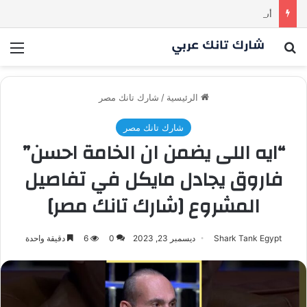
أسنان ستور.. مشروع أشعل المنافسة بين الشاركس! فمن سيحسم الصفقة في النهاية؟ |شارك تانك العراق
بحث عن
الق
الرئيسية
/
شارك تانك مصر
شارك تانك مصر
“ايه اللى يضمن ان الخامة احسن”
فاروق يجادل مايكل في تفاصيل
المشروع [شارك تانك مصر]
Shark Tank Egypt
ديسمبر 23, 2023
0
6
دقيقة واحدة