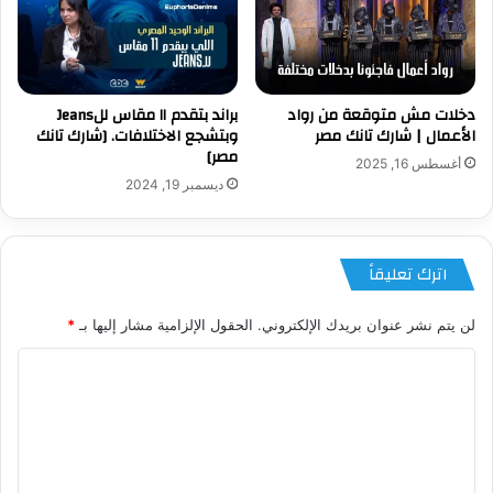
دخلات مش متوقعة من رواد
براند بتقدم ١١ مقاس للJeans
الأعمال | شارك تانك مصر
وبتشجع الاختلافات. [شارك تانك
مصر]
أغسطس 16, 2025
ديسمبر 19, 2024
اترك تعليقاً
لن يتم نشر عنوان بريدك الإلكتروني.
الحقول الإلزامية مشار إليها بـ
*
ا
ل
ت
ع