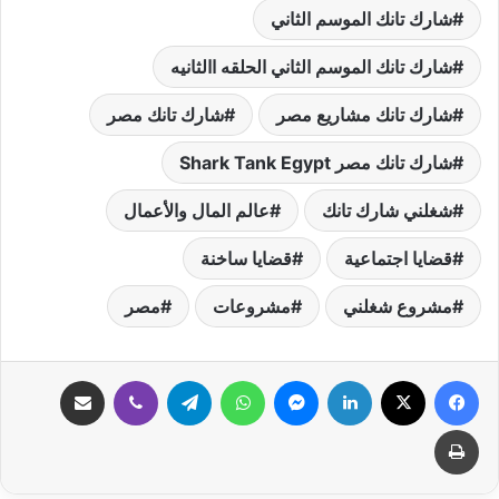
شارك تانك الموسم الثاني
شارك تانك الموسم الثاني الحلقه االثانيه
شارك تانك مشاريع مصر
شارك تانك مصر
شارك تانك مصر Shark Tank Egypt
شغلني شارك تانك
عالم المال والأعمال
قضايا اجتماعية
قضايا ساخنة
مشروع شغلني
مشروعات
مصر
فيسبوك
‫X
لينكدإن
ماسنجر
واتساب
تيلقرام
ڤايبر
مشاركة عبر البريد
طباعة