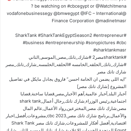
be watching on #cbcegypt or @Watchitmena ?
@vodafonebusinessegy @bmwegypt @IFC – International
Finance Corporation @madinetmasr
#SharkTank #SharkTankEgyptSeason2 #entrepreneur
#business #entrepreneurship #sonypictures #cbc
#sharktankmasr
#sharktankمصر2 #شارك_تانك_مصر_الموسم_التاني
#شارك_تانك_الحلقه_الخامسه #الحلقه_الخلمسه_شارك_تانك_مصر
شارك تانك مصر
“ايه اللى يضمن ان الخامة احسن” فاروق يجادل مايكل في تفاصيل
المشروع [شارك تانك مصر]
آخبار البلد,آخبار عالمية,آهم الآخبار,مصر,قضايا ساخنة,قضايا
اجتماعية,رئيس الوزراء,شارك تانك,رجال أعمال,shark tank
مصر,شارك تانك مصر,المخترعين,رواد الأعمال,عالم المال
والأعمال,برنامج شارك تانك مصر,cbc 2023,مشروعات,أفضل,اخبار
اقتصادية,أفضل أفكار للمشروعات,شارك تانك مصر Shark Tank
Egypt,المتحدة للخدمات الإعلامية,شارك تانك الموسم الثاني,شارك