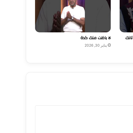
Hea [شارك تانك
لا باظت منك كدة
يناير 30, 2026