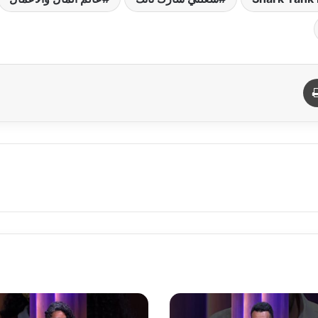
د
طباعة