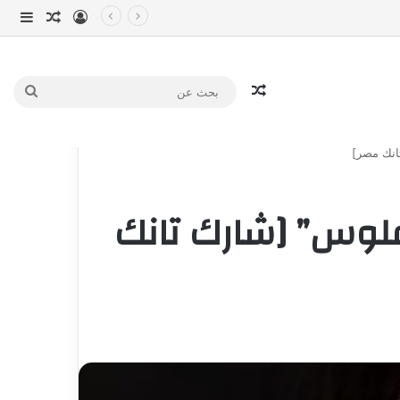
تسجيل الدخو
مقال عش
إضاف
مقال عشوائي
بحث
عن
انك مصر]
لوس” [شارك تانك