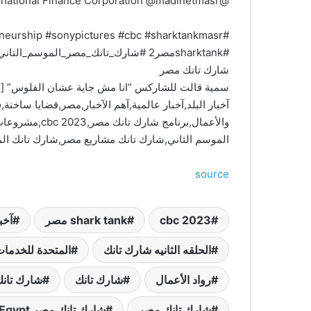
@vodafonebusinessegy @bmwegypt @IFC – International Finance Corporation @madinetmasr
#SharkTank #SharkTankEgyptSeason2 #entrepreneur #business #entrepreneurship #sonypictures #cbc #sharktankmasr
#sharktankمصر2 #شارك_تانك_مصر_الموسم_التاني #شارك_تانك_الحلقه_الخامسه #الحلقه_الخلمسه_شارك_تانك_مصر
شارك تانك مصر
سمية قالت للشاركس “انا مش جاية عشان الفلوس” [
الموسم الثاني,شارك تانك مشاريع مصر,شارك تانك المو
source
cbc 2023
shark tank مصر
آخبا
الحلقه الثانيه شارك تانك
المتحدة للخدمات
رواد الأعمال
شارك تانك
شارك تانك
شارك تانك مصر
شارك تانك مصر Shark Tank Egypt