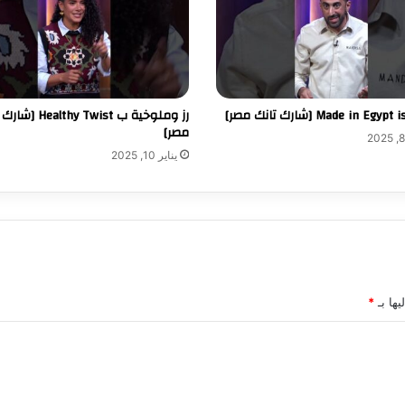
Made in Egy [شارك تانك مصر]
رز وملوخية ب lthy Twist
مصر]
يناير 10, 2025
يها بـ
*