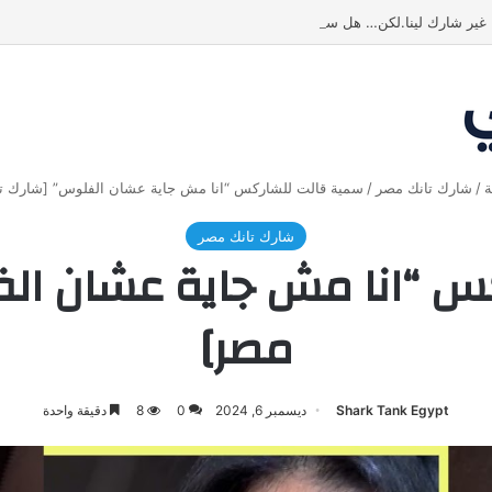
 غير شارك لينا.لكن… هل ستقدم عرضًا؟ | شارك تانك العراق
ة
/
شارك تانك مصر
/
سمية قالت للشاركس “انا مش جاية عشان الفلوس” [شارك ت
شارك تانك مصر
س “انا مش جاية عشان الف
مصر]
Shark Tank Egypt
ديسمبر 6, 2024
0
8
دقيقة واحدة