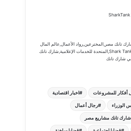
ية,آهم الآخبار,مصر,قضايا ساخنة,قضايا اجتماعية,رئيس الوزراء,شارك تانك,رجال أعمال,shark tank مصر,شارك تانك مصر,المخترعين,رواد الأعمال,عالم المال
والأعمال,برنامج شارك تانك مصر,cbc 2023,مشروعات,أفضل,اخبار اقتصادية,أفضل أفكار للمشروعات,شارك تانك مصر Shark Tank Egypt,المتحدة للخدمات الإعلامية,شارك تانك
ني شارك تانك
 أفكار للمشروعات
اخبار اقتصادية
س الوزراء
رجال أعمال
شارك تانك مشاريع مصر
قضايا اجتماعية
قضايا ساخنة