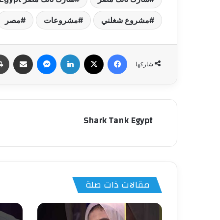
مشروع شغلني
مشروعات
مصر
فيسبوك
‫X
لينكدإن
ماسنجر
مشاركة عبر البري
شاركها
Shark Tank Egypt
مقالات ذات صلة