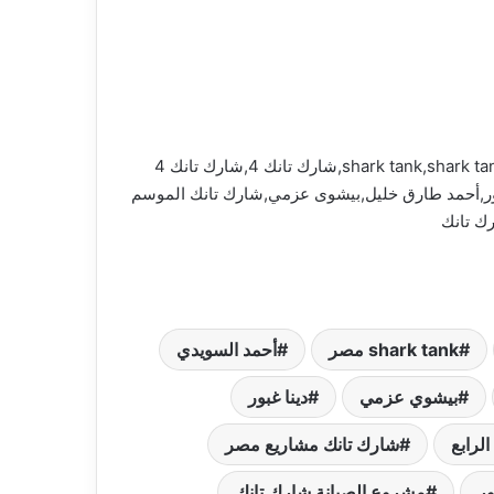
شارك تانك,shark tank مصر,برنامج شارك تانك مصر,شارك تانك مشاريع مصر,shark tank,shark tank egypt,shark tank egypt s4,shark tank s4,شارك تانك 4,شارك تانك 4
صور,أحمد طارق خليل,بيشوى عزمي,شارك تانك الموسم
shark tank مصر
أحمد السويدي
بيشوي عزمي
دينا غبور
لرابع
شارك تانك مشاريع مصر
ر
مشروع الصيانة شارك تانك