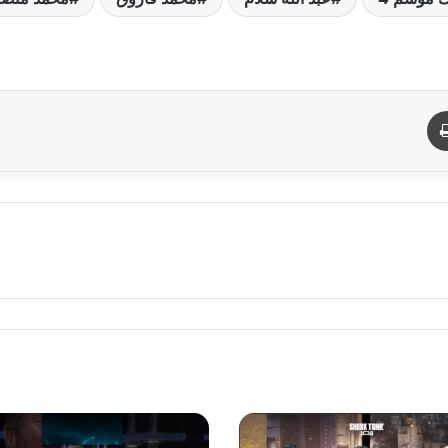
د
طباعة