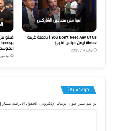
You Don’t Need Any Of Us | بجملة غريبة
فينو بي
Almaz ايمن عباس فاجئ
بيحددوا 
الموسم ا
يوليو 14, 2025
نوفمبر 21, 025
اترك تعليقاً
لن يتم نشر عنوان بريدك الإلكتروني.
الحقول الإلزامية مشار إل
ا
ل