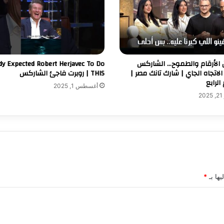
ن الأرقام والطموح… الشاركس
y Expected Robert Herjavec To Do
الاتجاه الجاي | شارك تانك مصر |
THIS | روبرت فاجئ الشاركس
لرابع
أغسطس 1, 2025
2
يها بـ
*