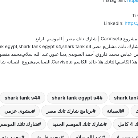
Instagram:
http
Ti
LinkedIn:
https
الموسم الرابع
ن عباس,محمد فاروق,أحمد السويدي,دينا غبور,عبد الله سلام,محمد من
shark tank s4
shark tank egypt s4
shark tan
ك
الصيانة
برنامج شارك تانك مصر
بيشوى عزمي
امل
شارك تانك الموسم الجديد
شارك تانك الموسم ا
ك موسم 4
عبد الله سلام
محمد فاروق
محمد منصو