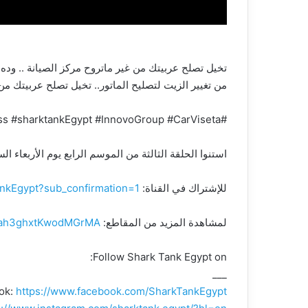
تخيل تصلح عربيتك من غير ماتروح مركز الصيانة .. وده مشروع CarViseta | شارك تانك مصر | 
من تغيير الزيت لتصليح الماتور.. تخيل تصلح عربيتك من غير ماتروح مركز الصي
#SharkTankseason4 #SharkTank #Business #sharktankEgypt #InnovoGroup #CarViseta
استنوا الحلقة الثالثة من الموسم الرابع يوم الأربعاء الساعة ٩ 
للإشتراك في القناة:
nkEgypt?sub_confirmation=1
لمشاهدة المزيد من المقاطع:
DYah3ghxtKwodMGrMA
Follow Shark Tank Egypt on:
___
ok:
https://www.facebook.com/SharkTankEgypt