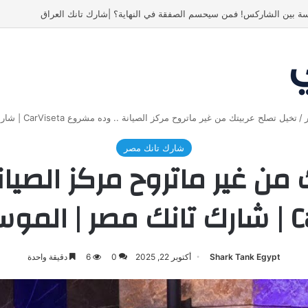
 انبهر بالفكرة وآمن برائد الأعمال
/
تخيل تصلح عربيتك من غير ماتروح مركز الصيانة .. وده مشروع CarViseta | شارك تانك مصر | الموسم الرابع
شارك تانك مصر
 من غير ماتروح مركز الصيا
الرابع
Shark Tank Egypt
أكتوبر 22, 2025
0
6
دقيقة واحدة