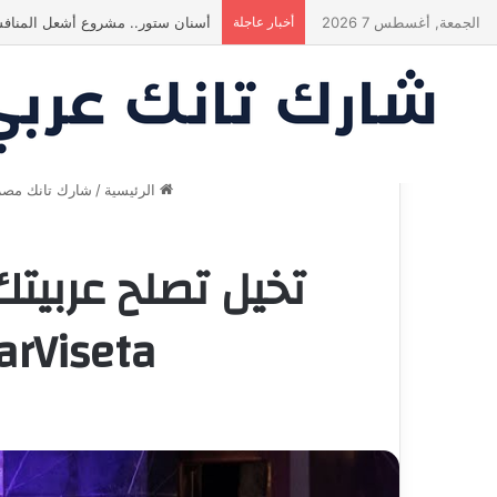
الجمعة, أغسطس 7 2026
أخبار عاجلة
ياسين منصور كان ليه رأي تاني خالص!
الرئيسية
/
شارك تانك مصر
تخيل تصلح عربيتك
CarViseta | شارك تانك مصر | الموسم 