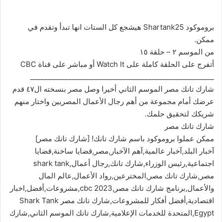
بروموكود Shartank25 هيشجع كل الستات انها تبدأ وتقدم في
ممكن.
من الموسم ٢ – حلقة ١٥
أتفرج على الحلقة كاملة على Watch It أو مباشر على قناة CBC
_____________________________________________________
شارك تانك مصر الموسم الثاني أخيرا وصل مصر بنسخته ال٤٧ قدم
عرضك أمام مجموعة من أهم رجال الأعمال المصريين واختار منهم
شريكك لتحقيق حلمك.
شارك تانك مصر
ممكن عملوا بروموكود باسم شارك تانك! [شارك تانك مصر]
آخبار البلد,آخبار عالمية,آهم الآخبار,مصر,قضايا ساخنة,قضايا
اجتماعية,رئيس الوزراء,شارك تانك,رجال أعمال,shark tank
مصر,شارك تانك مصر,المخترعين,رواد الأعمال,عالم المال
والأعمال,برنامج شارك تانك مصر,cbc 2023,مشروعات,أفضل,اخبار
اقتصادية,أفضل أفكار للمشروعات,شارك تانك مصر Shark Tank
Egypt,المتحدة للخدمات الإعلامية,شارك تانك الموسم الثاني,شارك