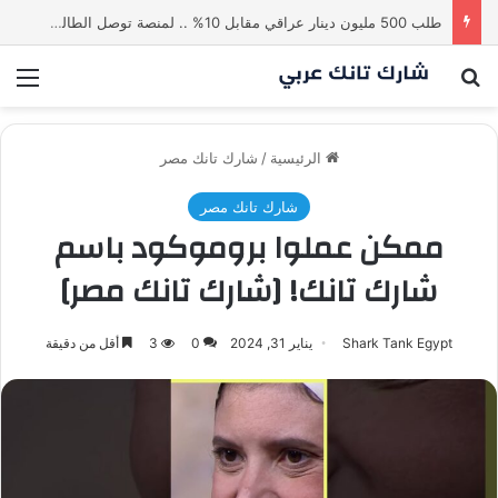
طلب 500 مليون دينار عراقي مقابل 10% .. لمنصة توصل الطالب بالاستاذ | شارك تانك العراق
بحث عن
الق
الرئيسية
/
شارك تانك مصر
شارك تانك مصر
ممكن عملوا بروموكود باسم
شارك تانك! [شارك تانك مصر]
Shark Tank Egypt
يناير 31, 2024
0
3
أقل من دقيقة