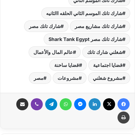
شارك تانك الموسم الثاني
شارك تانك الموسم الثاني الحلقه االثانيه
شارك تانك مشاريع مصر
شارك تانك مصر
شارك تانك مصر Shark Tank Egypt
شغلني شارك تانك
عالم المال والأعمال
قضايا اجتماعية
قضايا ساخنة
مشروع شغلني
مشروعات
مصر
فيسبوك
‫X
لينكدإن
ماسنجر
واتساب
تيلقرام
ڤايبر
مشاركة عبر البريد
طباعة