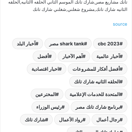
تانك مشاريع مصر,شارك تانك الموسم الثاني الحلقه االثانيه,الحلقه
الثانيه شارك تانك,مشروع شغلني,شغلني شارك تانك
source
cbc 2023
shark tank مصر
آخبار البلد
آخبار عالمية
آهم الآخبار
أفضل
أفضل أفكار للمشروعات
اخبار اقتصادية
الحلقه الثانيه شارك تانك
المتحدة للخدمات الإعلامية
المخترعين
برنامج شارك تانك مصر
رئيس الوزراء
رجال أعمال
رواد الأعمال
شارك تانك