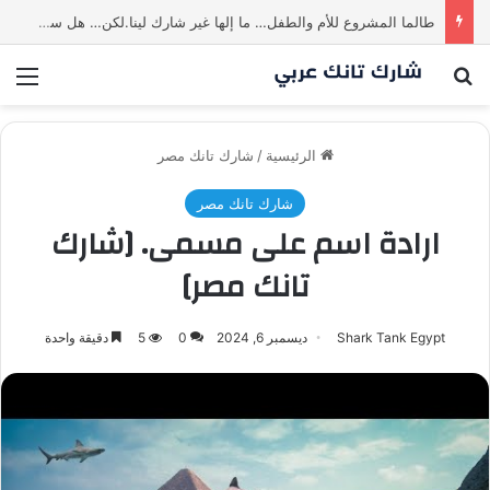
طالما المشروع للأم والطفل… ما إلها غير شارك لينا.لكن… هل ستقدم عرضًا؟ | شارك تانك العراق
بحث عن
الق
الرئيسية
/
شارك تانك مصر
شارك تانك مصر
ارادة اسم على مسمى. [شارك
تانك مصر]
Shark Tank Egypt
ديسمبر 6, 2024
0
5
دقيقة واحدة