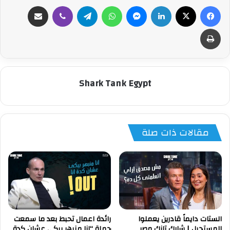
فيسبوك
‫X
لينكدإن
ماسنجر
واتساب
تيلقرام
ڤايبر
مشاركة عبر البريد
طباعة
Shark Tank Egypt
مقالات ذات صلة
الستات دايماً قادرين يعملوا
رائدة اعمال تحبط بعد ما سمعت
المستحيل | شارك تانك مصر
جملة “انا منبهر بيكى عشان كدة