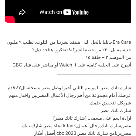
Era Careجاتلنا بالحل اللى هينقذ بشرتنا من التلوث. تطلب ٩ مليون
جنيه مقابل ٢٠٪ من حصة الشركة! تفتكروا هتاخد ديل؟
من الموسم ٢ – حلقة ١٥
أتفرج على الحلقة كاملة على Watch It أو مباشر على قناة CBC
___________________________________
شارك تانك مصر الموسم الثاني أخيرا وصل مصر بنسخته ال٤٧ قدم
عرضك أمام مجموعة من أهم رجال الأعمال المصريين واختار منهم
شريكك لتحقيق حلمك.
شارك تانك مصر
ارادة اسم على مسمى. [شارك تانك مصر]
مصر,شارك تانك,رجال أعمال,shark tank مصر,شارك تانك
مصر,برنامج شارك تانك مصر,cbc 2023,أفضل أفكار