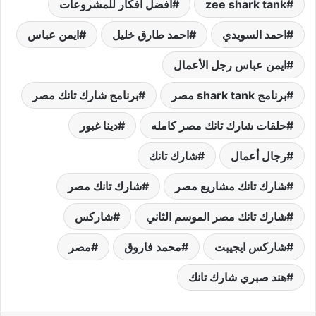
zee shark tank
أفضل أفكار للمشروعات
احمد السويدي
احمد طارق خليل
ايمن عباس
ايمن عباس رجل الأعمال
برنامج shark tank مصر
برنامج شارك تانك مصر
حلقات شارك تانك مصر كامله
دينا غبور
رجال أعمال
شارك تانك
شارك تانك مشاريع مصر
شارك تانك مصر
شارك تانك مصر الموسم الثاني
شاركس
شاركس ايجيبت
محمد فاروق
مصر
هند صبري شارك تانك