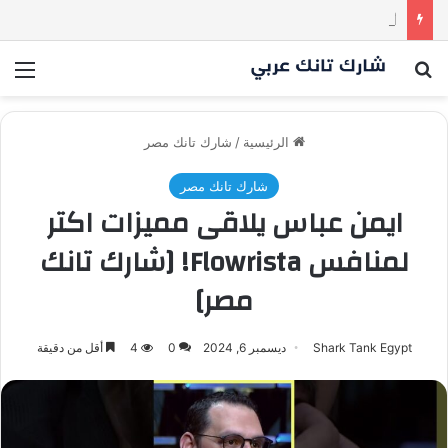
أسنان ستور.. مشروع أشعل المنافسة بين الشاركس! فمن سيحسم الصفقة في النهاية؟ |شارك تانك العراق
بحث عن
الق
الرئيسية
/
شارك تانك مصر
شارك تانك مصر
ايمن عباس يلاقى مميزات اكتر
لمنافس Flowrista! [شارك تانك
مصر]
Shark Tank Egypt
ديسمبر 6, 2024
0
4
أقل من دقيقة