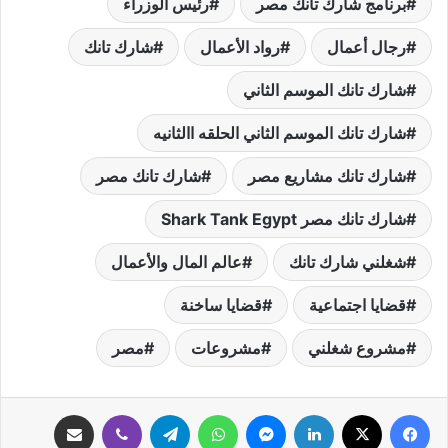
برنامج شارك تانك مصر
رئيس الوزراء
رجال أعمال
رواد الأعمال
شارك تانك
شارك تانك الموسم الثاني
شارك تانك الموسم الثاني الحلقه االثانيه
شارك تانك مشاريع مصر
شارك تانك مصر
شارك تانك مصر Shark Tank Egypt
شغلني شارك تانك
عالم المال والأعمال
قضايا اجتماعية
قضايا ساخنة
مشروع شغلني
مشروعات
مصر
فيسبوك
‫X
لينكدإن
ماسنجر
واتساب
تيلقرام
ڤايبر
مشاركة عبر البريد