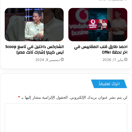
احمد طارق قلب المقاييس في
الشاركس داخلين في تاسع Scoop
اخر لحظة Offer
آيس كريم! [شارك تانك مصر]
يناير 11, 2026
ديسمبر 9, 2024
اترك تعليقاً
لن يتم نشر عنوان بريدك الإلكتروني.
الحقول الإلزامية مشار إليها بـ
*
ا
ل
ت