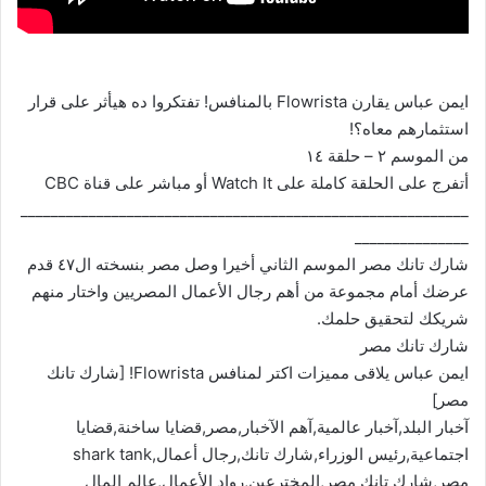
ايمن عباس يقارن Flowrista بالمنافس! تفتكروا ده هيأثر على قرار
استثمارهم معاه؟!
من الموسم ٢ – حلقة ١٤
أتفرج على الحلقة كاملة على Watch It أو مباشر على قناة CBC
___________________________________________________________
_______________
شارك تانك مصر الموسم الثاني أخيرا وصل مصر بنسخته ال٤٧ قدم
عرضك أمام مجموعة من أهم رجال الأعمال المصريين واختار منهم
شريكك لتحقيق حلمك.
شارك تانك مصر
ايمن عباس يلاقى مميزات اكتر لمنافس Flowrista! [شارك تانك
مصر]
آخبار البلد,آخبار عالمية,آهم الآخبار,مصر,قضايا ساخنة,قضايا
اجتماعية,رئيس الوزراء,شارك تانك,رجال أعمال,shark tank
مصر,شارك تانك مصر,المخترعين,رواد الأعمال,عالم المال