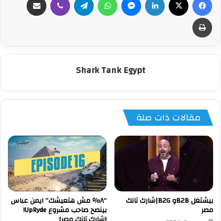
طباعة
Shark Tank Egypt
مقالات ذات صلة
بيشتغل B2Bو B2G|شارك تانك
“٨٪؜ مش هتعيشك” ايمن عباس
مصر
بينصح صاحب مشروع UpRyde!
[شارك تانك مصر]