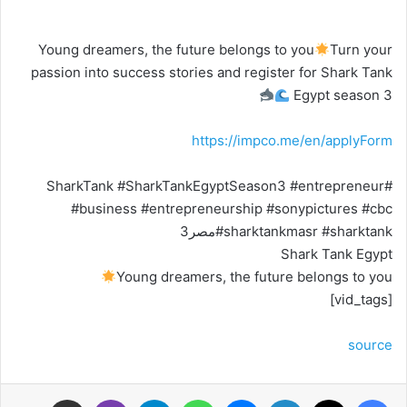
Young dreamers, the future belongs to you
Turn your
passion into success stories and register for Shark Tank
Egypt season 3
https://impco.me/en/applyForm
#SharkTank #SharkTankEgyptSeason3 #entrepreneur
#business #entrepreneurship #sonypictures #cbc
#sharktankmasr #sharktankمصر3
Shark Tank Egypt
Young dreamers, the future belongs to you
[vid_tags]
source
فيسبوك
‫X
لينكدإن
ماسنجر
واتساب
تيلقرام
ڤايبر
مشاركة عبر البريد