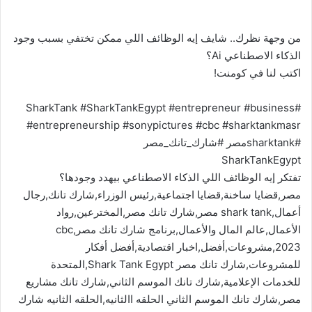
من وجهة نظرك.. شايف إيه الوظائف اللي ممكن تختفي بسبب وجود
الذكاء الاصطناعي Ai؟
اكتب لنا في كومنت!
#SharkTank #SharkTankEgypt #entrepreneur #business
#entrepreneurship #sonypictures #cbc #sharktankmasr
#sharktankمصر #شارك_تانك_مصر
SharkTankEgypt
تفتكر إيه الوظائف اللي الذكاء الاصطناعي بيهدد وجودها؟
مصر,قضايا ساخنة,قضايا اجتماعية,رئيس الوزراء,شارك تانك,رجال
أعمال,shark tank مصر,شارك تانك مصر,المخترعين,رواد
الأعمال,عالم المال والأعمال,برنامج شارك تانك مصر,cbc
2023,مشروعات,أفضل,اخبار اقتصادية,أفضل أفكار
للمشروعات,شارك تانك مصر Shark Tank Egypt,المتحدة
للخدمات الإعلامية,شارك تانك الموسم الثاني,شارك تانك مشاريع
مصر,شارك تانك الموسم الثاني الحلقه االثانيه,الحلقه الثانيه شارك