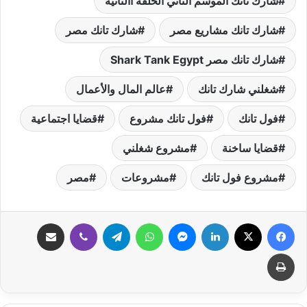
شارك تانك الموسم الثاني الحلقه االثانيه
شارك تانك مشاريع مصر
شارك تانك مصر
شارك تانك مصر Shark Tank Egypt
شغلني شارك تانك
عالم المال والأعمال
فول تانك
فول تانك مشروع
قضايا اجتماعية
قضايا ساخنة
مشروع شغلني
مشروع فول تانك
مشروعات
مصر
فيسبوك
‫X
لينكدإن
ماسنجر
واتساب
تيلقرام
ڤايبر
مشاركة عبر البريد
طباعة