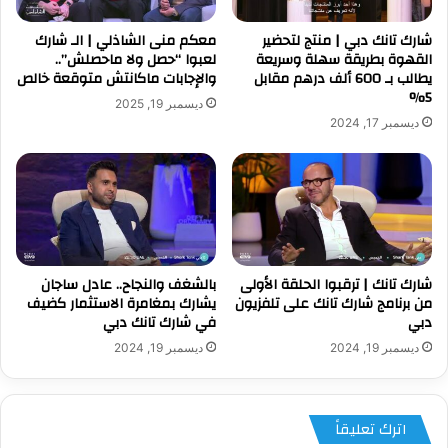
شارك تانك دبي | منتج لتحضير
معكم منى الشاذلي | الـ شارك
القهوة بطريقة سهلة وسريعة
لعبوا “حصل ولا ماحصلش”..
يطالب بـ 600 ألف درهم مقابل
والإجابات ماكانتش متوقعة خالص
5%
ديسمبر 19, 2025
ديسمبر 17, 2024
شارك تانك | ترقبوا الحلقة الأولى
بالشغف والنجاح.. عادل ساجان
من برنامج شارك تانك على تلفزيون
يشارك بمغامرة الاستثمار كضيف
دبي
في شارك تانك دبي
ديسمبر 19, 2024
ديسمبر 19, 2024
اترك تعليقاً