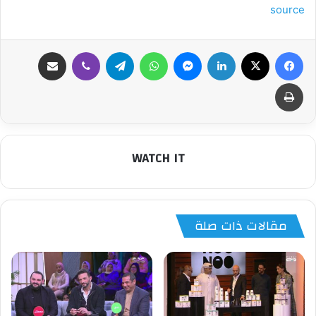
source
فيسبوك
‫X
لينكدإن
ماسنجر
واتساب
تيلقرام
ڤايبر
مشاركة عبر البريد
طباعة
WATCH IT
مقالات ذات صلة