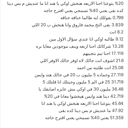
20% بتوعنا احنا الاربعه هنخش اوكي يا هند انا ما عنديش م بس دينا
كده بقى يعني 40% تسمحي يعني اقترح حاجه
0.799 بقوللك ايه طالما خناقه خناقه
3.839 بقى التخ محمد فاروق وانا هنخش ب 20 اللي
8.2 انت
9.12 طالبه اوكي انا عندي سؤال الاول مين
13.28 شركائك احنا اربعه وينف موجودين معايا بره
17.119 احنا تيم بتجيبهم
21.6 اشوف انت جالك لاه اوفر جالك الاوفر اللي
25.08 انت طلبته من احمد
27.119 وحماده 5 مليون ب 20 في جالك هند وايمن
31.719 25 في الم 5 مليون وجيتلك انا قلتلك 5
36.48 مليون 30 في اوكي مش عايزه اضايقك يا
42.719 دينا هند وايمن هيخشوا معانا في 20%
45.64 بتوعنا احنا الاربعه هنخش اوكي يا هند انا
47.92 ما عنديش م بس دينا كده بقى
51.359 يعني 40% تسمحي يعني اقترح حاجه