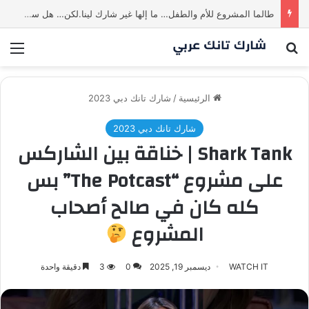
طالما المشروع للأم والطفل… ما إلها غير شارك لينا.لكن… هل ستقدم عرضًا؟ | شارك تانك العراق
بحث عن
الق
الرئيسية
/
شارك تانك دبي 2023
شارك تانك دبي 2023
Shark Tank | خناقة بين الشاركس
على مشروع “The Potcast” بس
كله كان في صالح أصحاب
المشروع
WATCH IT
ديسمبر 19, 2025
0
3
دقيقة واحدة