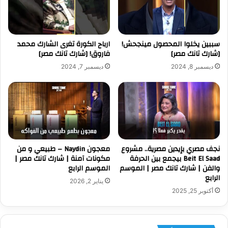
سببين يخلوا المحصول مينجحش!
ارباح الكورة تغرى الشارك محمد
[شارك تانك مصر]
فاروق! [شارك تانك مصر]
ديسمبر 8, 2024
ديسمبر 7, 2024
نجف مصري بإيدين مصرية.. مشروع
معجون Naydin – طبيعي و من
Beit El Saad بيجمع بين الحرفة
مكونات آمنة | شارك تانك مصر |
والفن | شارك تانك مصر | الموسم
الموسم الرابع
الرابع
يناير 2, 2026
أكتوبر 25, 2025