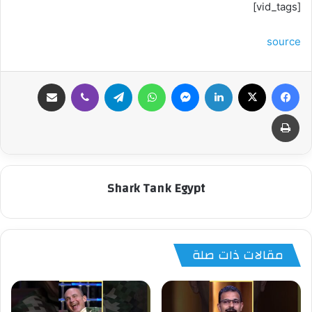
[vid_tags]
source
فيسبوك
‫X
لينكدإن
ماسنجر
واتساب
تيلقرام
ڤايبر
مشاركة عبر البريد
طباعة
Shark Tank Egypt
مقالات ذات صلة