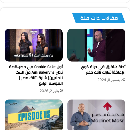
مقالات ذات صلة
أداة هتفرق في حياة ذوي
أول Cookie Cake في مصر..قصة
الإعاقة|شارك تانك مصر
نجاح AmiBakery ’s من البيت
للملايين| شارك تانك مصر |
ديسمبر 8, 2024
الموسم الرابع
يناير 2, 2026