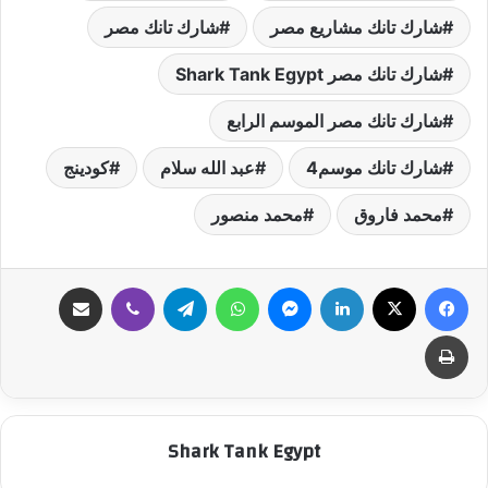
شارك تانك مشاريع مصر
شارك تانك مصر
شارك تانك مصر Shark Tank Egypt
شارك تانك مصر الموسم الرابع
شارك تانك موسم4
عبد الله سلام
كودينج
محمد فاروق
محمد منصور
فيسبوك
‫X
لينكدإن
ماسنجر
واتساب
تيلقرام
ڤايبر
مشاركة عبر البريد
طباعة
Shark Tank Egypt