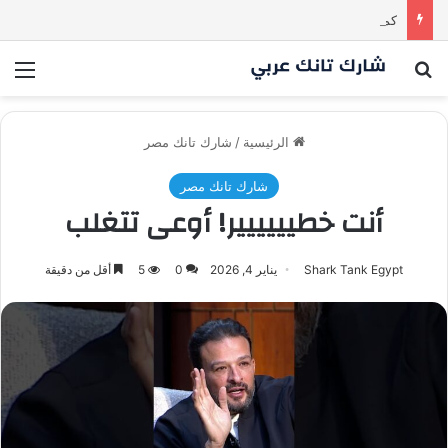
كم مليون سمعت خلال دقيقة واحدة؟ | شارك تانك العراق
بحث عن
الق
الرئيسية
/
شارك تانك مصر
شارك تانك مصر
أنت خطيييييير! أوعى تتغلب
Shark Tank Egypt
يناير 4, 2026
0
5
أقل من دقيقة