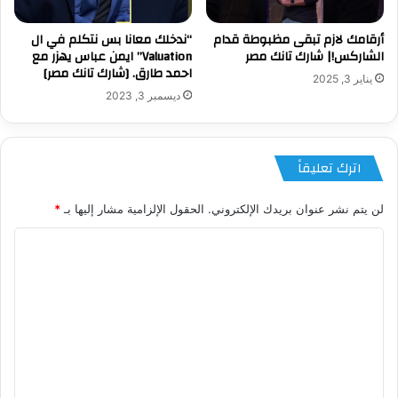
أرقامك لازم تبقى مظبوطة قدام
“ندخلك معانا بس نتكلم في ال
الشاركس!| شارك تانك مصر
Valuation” ايمن عباس يهزر مع
احمد طارق. [شارك تانك مصر]
يناير 3, 2025
ديسمبر 3, 2023
اترك تعليقاً
لن يتم نشر عنوان بريدك الإلكتروني.
الحقول الإلزامية مشار إليها بـ
*
ا
ل
ت
ع
ل
ي