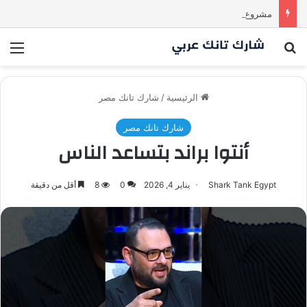
مشروع طموح .. لكن التقييم كان أكبر من أن يقنع الشاركس | #شارك تانك لعراق
بحث عن
الق
الرئيسية
/
شارك تانك مصر
شارك تانك مصر
أنتوا براند بتساعد الناس
Shark Tank Egypt
يناير 4, 2026
0
8
أقل من دقيقة