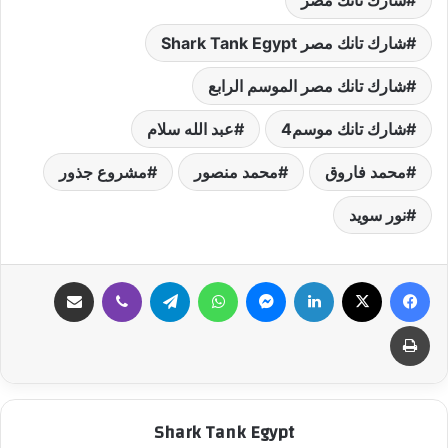
شارك تانك مصر
شارك تانك مصر Shark Tank Egypt
شارك تانك مصر الموسم الرابع
شارك تانك موسم4
عبد الله سلام
محمد فاروق
محمد منصور
مشروع جذور
نور سويد
فيسبوك
‫X
لينكدإن
ماسنجر
واتساب
تيلقرام
ڤايبر
مشاركة عبر البريد
طباعة
Shark Tank Egypt