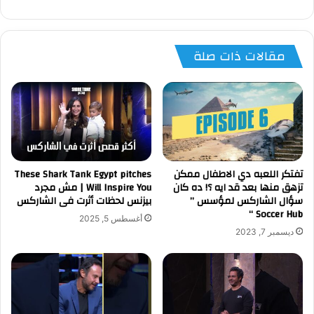
مقالات ذات صلة
تفتكر اللعبه دي الاطفال ممكن
These Shark Tank Egypt pitches
تزهق منها بعد قد ايه ؟! ده كان
Will Inspire You | مش مجرد
سؤال الشاركس لمؤسس ”
بيزنس لحظات أثرت فى الشاركس
Soccer Hub “
أغسطس 5, 2025
ديسمبر 7, 2023