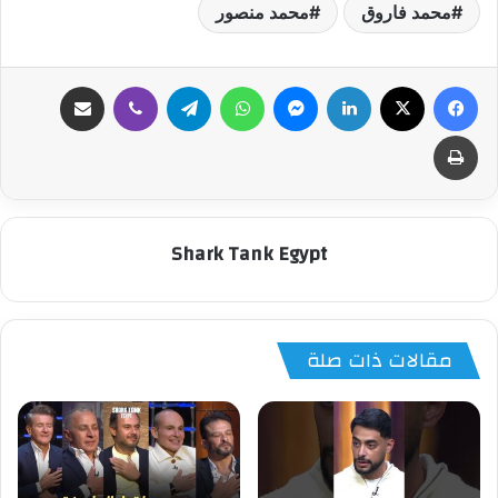
محمد فاروق
محمد منصور
فيسبوك
‫X
لينكدإن
ماسنجر
واتساب
تيلقرام
ڤايبر
مشاركة عبر البريد
طباعة
Shark Tank Egypt
مقالات ذات صلة