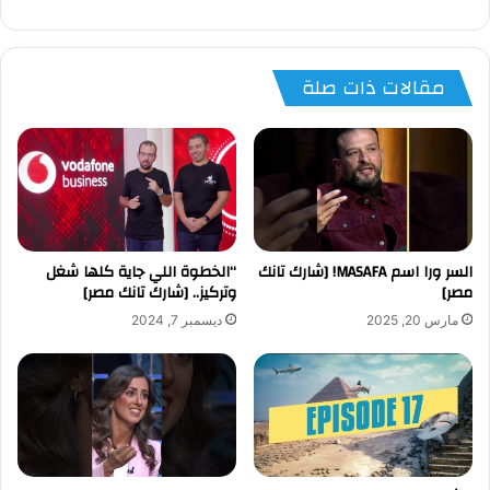
مقالات ذات صلة
السر ورا اسم MASAFA! [شارك تانك
“الخطوة اللي جاية كلها شغل
مصر]
وتركيز.. [شارك تانك مصر]
مارس 20, 2025
ديسمبر 7, 2024