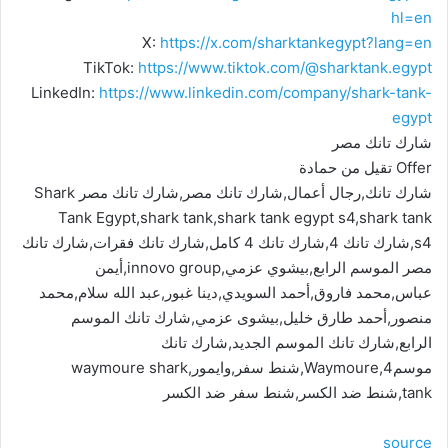
hl=en
X:
https://x.com/sharktankegypt?lang=en
TikTok:
https://www.tiktok.com/@sharktank.egypt
LinkedIn:
https://www.linkedin.com/company/shark-tank-
egypt
شارك تانك مصر
Offer تقيل من حمادة
شارك تانك,رجال أعمال,شارك تانك مصر,شارك تانك مصر Shark
Tank Egypt,shark tank,shark tank egypt s4,shark tank
s4,شارك تانك 4,شارك تانك 4 كامل,شارك تانك فقرات,شارك تانك
مصر الموسم الرابع,بيشوي عزمي,innovo group,أيمن
عباس,محمد فاروق,أحمد السويدي,دينا غبور,عبد الله سلام,محمد
منصور,أحمد طارق خليل,بيشوى عزمي,شارك تانك الموسم
الرابع,شارك تانك الموسم الجديد,شارك تانك
موسم4,Waymoure,شنط سفر,وايمور,waymoure shark
tank,شنط ضد الكسر,شنط سفر ضد الكسر
source