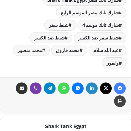
شارك تانك مصر Shark Tank Egypt
شارك تانك مصر الموسم الرابع
شارك تانك موسم4
شنط سفر
شنط سفر ضد الكسر
شنط ضد الكسر
عبد الله سلام
محمد فاروق
محمد منصور
وايمور
فيسبوك
‫X
لينكدإن
ماسنجر
واتساب
تيلقرام
ڤايبر
مشاركة عبر البريد
طباعة
Shark Tank Egypt