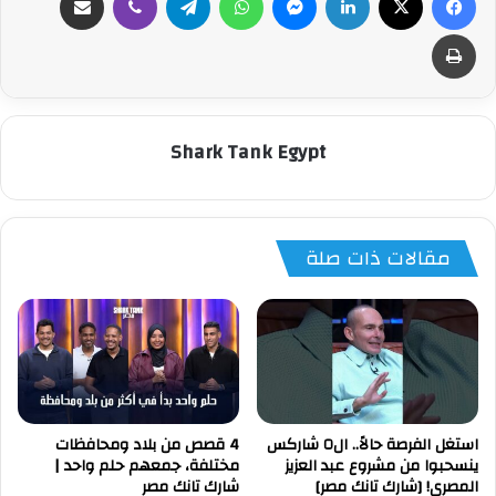
طباعة
Shark Tank Egypt
مقالات ذات صلة
استغل الفرصة حالاً.. ال٥ شاركس
4 قصص من بلاد ومحافظات
ينسحبوا من مشروع عبد العزيز
مختلفة، جمعهم حلم واحد |
المصري! [شارك تانك مصر]
شارك تانك مصر