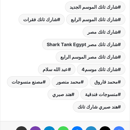
شارك تانك الموسم الجديد
شارك تانك الموسم الرابع
شارك تانك فقرات
شارك تانك مصر
شارك تانك مصر Shark Tank Egypt
شارك تانك مصر الموسم الرابع
شارك تانك موسم4
عبد الله سلام
محمد فاروق
محمد منصور
مصنع منسوجات
منسوجات فندقية
هند صبري
هند صبري شارك تانك
فيسبوك
‫X
لينكدإن
ماسنجر
واتساب
تيلقرام
ڤايبر
مشاركة عبر البريد