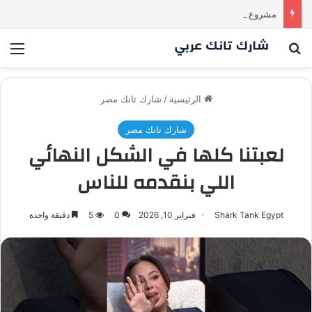
مشروع طموح .. لكن التقييم كان أكبر من أن يقنع الشاركس | #شارك تانك لعراق
بحث عن
الق
الرئيسية
/
شارك تانك مصر
شارك تانك مصر
لعبتنا كلها في الشكل النهائي
اللي بنقدمه للناس
Shark Tank Egypt
فبراير 10, 2026
0
5
دقيقة واحدة