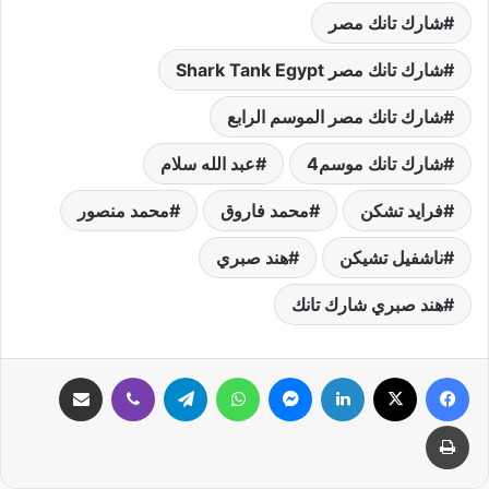
شارك تانك مصر
شارك تانك مصر Shark Tank Egypt
شارك تانك مصر الموسم الرابع
شارك تانك موسم4
عبد الله سلام
فرايد تشكن
محمد فاروق
محمد منصور
ناشفيل تشيكن
هند صبري
هند صبري شارك تانك
فيسبوك
‫X
لينكدإن
ماسنجر
واتساب
تيلقرام
ڤايبر
مشاركة عبر البريد
طباعة