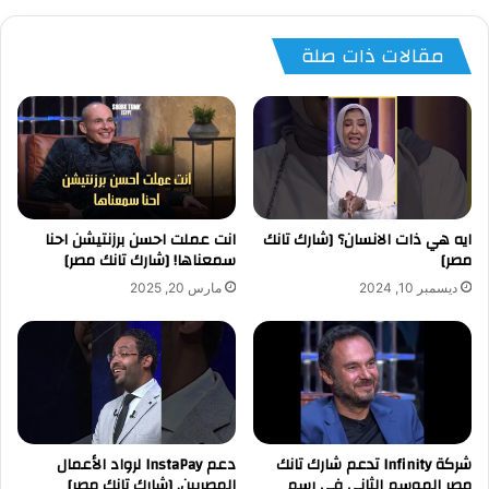
مقالات ذات صلة
ايه هي ذات الانسان؟ [شارك تانك
انت عملت احسن برزنتيشن احنا
مصر]
سمعناها! [شارك تانك مصر]
ديسمبر 10, 2024
مارس 20, 2025
شركة Infinity تدعم شارك تانك
دعم InstaPay لرواد الأعمال
مصر الموسم الثاني في رسم
المصريين. [شارك تانك مصر]