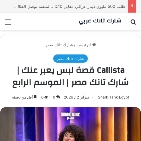
طلب 500 مليون دينار عراقي مقابل 10% .. لمنصة توصل الطالب بالاستاذ | شارك تانك العراق
بحث عن
الق
الرئيسية
/
شارك تانك مصر
شارك تانك مصر
Callista قصة لبس يعبر عنك |
شارك تانك مصر | الموسم الرابع
Shark Tank Egypt
فبراير 12, 2026
0
6
أقل من دقيقة