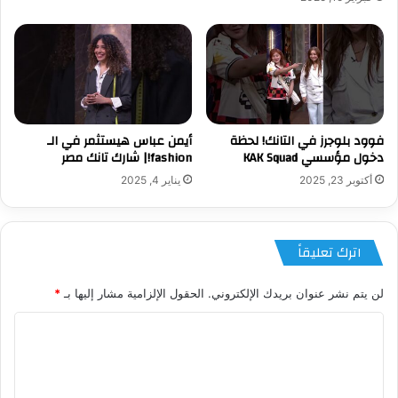
فوود بلوجرز في التانك! لحظة
أيمن عباس هيستثمر في الـ
دخول مؤسسي KAK Squad
fashion!| شارك تانك مصر
أكتوبر 23, 2025
يناير 4, 2025
اترك تعليقاً
لن يتم نشر عنوان بريدك الإلكتروني.
الحقول الإلزامية مشار إليها بـ
*
ا
ل
ت