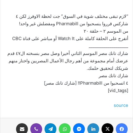
“لازم تبقى مختلف شوية في السوق” جت لحظة الاوفرز لكن ٤
شاركس قرروا ينسحبوا من Pharmabill ومفضلش غير واحد!
من الموسم ٢ – حلقة ٢٠
أتفرج على الحلقة كاملة على Watch It أو مباشر على قناة CBC
___________________
شارك تانك مصر الموسم الثاني أخيرا وصل مصر بنسخته ال٤٧ قدم
عرضك أمام مجموعة من أهم رجال الأعمال المصريين واختار منهم
شريكك لتحقيق حلمك.
شارك تانك مصر
٤ انسحبوا من Pharmabill!! [شارك تانك مصر]
[vid_tags]
source
فيسبوك
‫X
لينكدإن
ماسنجر
واتساب
تيلقرام
ڤايبر
مشاركة عبر البريد