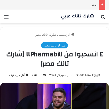
مشروع طموح .. لكن التقييم كان أكبر من أن يقنع الشاركس | #شارك تانك لعراق
بحث عن
الق
الرئيسية
/
شارك تانك مصر
شارك تانك مصر
٤ انسحبوا من Pharmabill!! [شارك
تانك مصر]
Shark Tank Egypt
ديسمبر 6, 2024
0
7
أقل من دقيقة