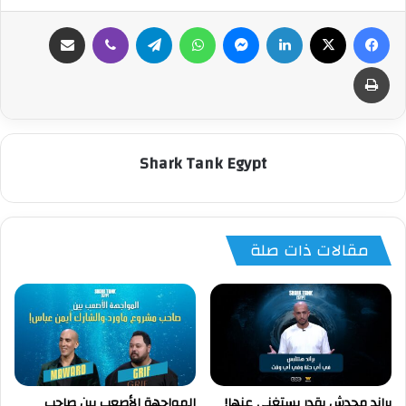
فيسبوك
‫X
لينكدإن
ماسنجر
واتساب
تيلقرام
ڤايبر
مشاركة عبر البريد
طباعة
Shark Tank Egypt
مقالات ذات صلة
براند محدش يقدر يستغني عنها!
المواجهة الأصعب بين صاحب