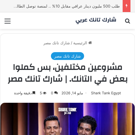
طلب 500 مليون دينار عراقي مقابل 10% .. لمنصة توصل الطالب بالاستاذ | شارك تانك العراق
بحث عن
الق
الرئيسية
/
شارك تانك مصر
شارك تانك مصر
مشروعين مختلفين، بس كملوا
بعض في التانك. | شارك تانك مصر
Shark Tank Egypt
مايو 14, 2026
0
5
دقيقة واحدة