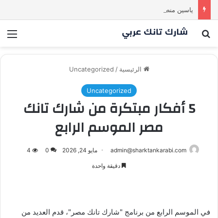
ياسين منصور كان ليه رأي تاني خالص! انبهر بالفكرة وآمن برائد الأعمال
بحث عن
الق
الرئيسية
/
Uncategorized
Uncategorized
5 أفكار مبتكرة من شارك تانك
مصر الموسم الرابع
admin@sharktankarabi.com
مايو 24, 2026
0
4
دقيقة واحدة
في الموسم الرابع من برنامج "شارك تانك مصر"، قدم العديد من