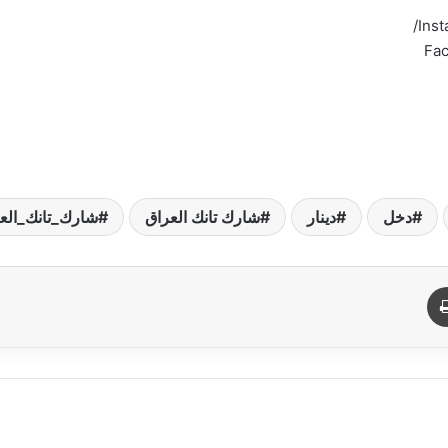
Inst
Fac
دخل
دينار
شارك تانك العراق
شارك_تانك_الع
د
طباعة