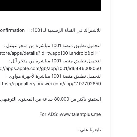
للاشتراك في القناة الرسمية لـ 1001: https://www.youtube.com/channel/UCMhcS-R4uluz9x_764NeqZw?sub_confirmation=1
لتحميل تطبيق منصة 1001 مباشرة من متجر غوغل :
store/apps/details?id=tv.app1001.android&pli=1
لتحميل تطبيق منصة 1001 مباشرة من متجر آبل :
s://apps.apple.com/gb/app/1001/id6446008050
لتحميل تطبيق منصة 1001 مباشرة لأجهزة هواوي :
ttps://appgallery.huawei.com/app/C107792659
استمتع بأكثر من 80,000 ساعة من المحتوى الترفيهي والرياضي من المباريات الحية إلى الأفلام والمسلسلات، كل هذا في مكان واحد. اكتشف عالم 1001 الآن
For ADS: www.talentplus.me
تابعونا علي :