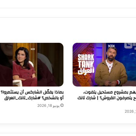
هم بمشروع مستحيل يتفوت،
بماذا يفضّل الشاركس أن يستثمروا؟ ب
ح يتصرفون القروش؟ | شارك تانك
أو بالشخص؟ #شارك_تانك_العراق
يونيو 18, 2026