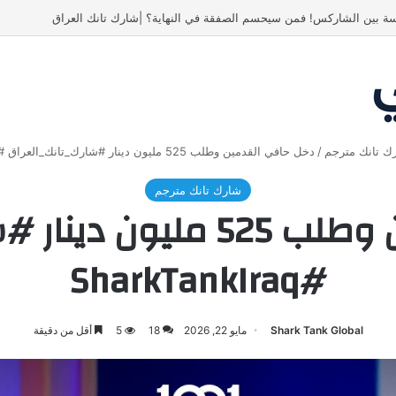
 انبهر بالفكرة وآمن برائد الأعمال
ك تانك مترجم
/
دخل حافي القدمين وطلب 525 مليون دينار #شارك_تانك_العراق #SharkTankIraq
شارك تانك مترجم
دخل حافي القدمين وطلب 525
#SharkTankIraq
Shark Tank Global
مايو 22, 2026
18
5
أقل من دقيقة