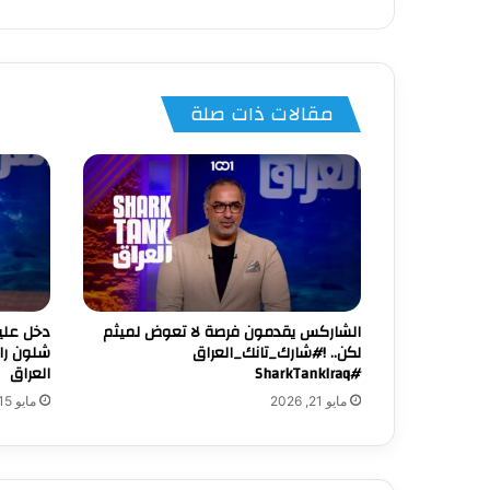
مقالات ذات صلة
الشاركس يقدمون فرصة لا تعوض لميثم
دخل علي
لكن.. !#شارك_تانك_العراق
شلون را
#SharkTankIraq
العراق
مايو 21, 2026
مايو 15, 2026