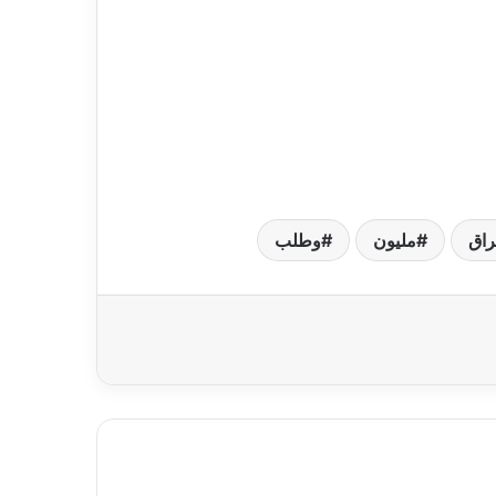
راق
مليون
وطلب