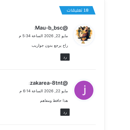
‫18 تعليقات
ي
@Mau-b_bsc
:
ق
مايو 22, 2026 الساعة 5:34 م
و
راح يرجع بدون جواريب
ل
رد
ي
@zakarea-8tnt
:
ق
مايو 22, 2026 الساعة 6:14 م
و
هذا حافظ ومفاهم
ل
رد