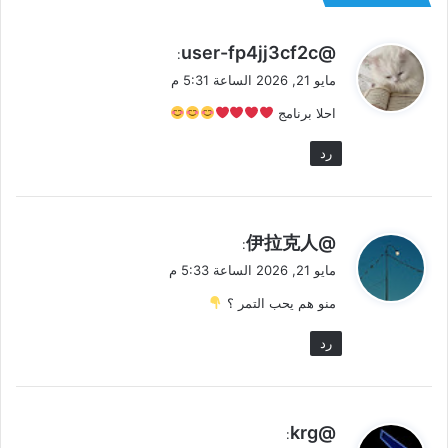
ي
@user-fp4jj3cf2c
:
ق
مايو 21, 2026 الساعة 5:31 م
و
احلا برنامج
ل
رد
ي
@伊拉克人
:
ق
مايو 21, 2026 الساعة 5:33 م
و
منو هم يحب التمر ؟
ل
رد
ي
@krg
: