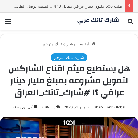
طلب 500 مليون دينار عراقي مقابل 10% .. لمنصة توصل الطالب بالاستاذ | شارك تانك العراق
بحث عن
الق
الرئيسية
/
شارك تانك مترجم
شارك تانك مترجم
هل يستطيع ميثم اقناع الشاركس
لتمويل مشروعه بمبلغ مليار دينار
عراقي ؟! #شارك_تانك_العراق
Shark Tank Global
مايو 21, 2026
5
4
أقل من دقيقة