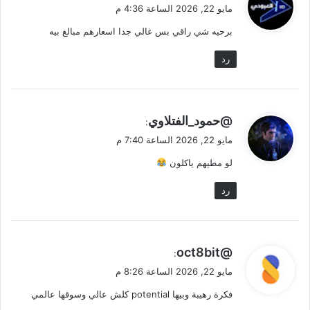
ق
مايو 22, 2026 الساعة 4:36 م
و
برحيه شي راقي بس غالي جدا اسعارهم مبالغ بيه
ل
رد
ي
@حمود_الفتلاوي
:
ق
مايو 22, 2026 الساعة 7:40 م
و
لو مطيهم ياكلون
ل
رد
ي
@oct8bit
:
ق
مايو 22, 2026 الساعة 8:26 م
و
فكرة رهيبة وبيها potential كلش عالي وسوقها عالمي
ل