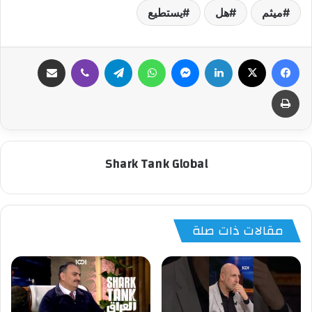
ميثم
هل
يستطيع
فيسبوك
‫X
لينكدإن
ماسنجر
واتساب
تيلقرام
ڤايبر
مشاركة عبر البريد
طباعة
Shark Tank Global
مقالات ذات صلة