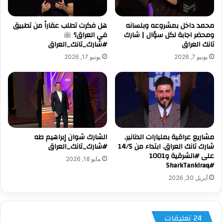
محمد داخل بمشروعه وبلسانه
هل فكرت تطلب عقاراً من تطبيق
ومحضر اجابة لكل سؤال | شارك
في العراق؟
تانك العراق
#شارك_تانك_العراق
يونيو 7, 2026
يونيو 17, 2026
مشاريع عراقية بمليارات الدنانير,
الشارك شوان إبراهيم طه
شارك تانك العراق. ابتداء من 14/5
#شارك_تانك_العراق
على #الشرقية و1001
مايو 18, 2026
#SharkTankIraq
أبريل 30, 2026
‫24 تعليقات