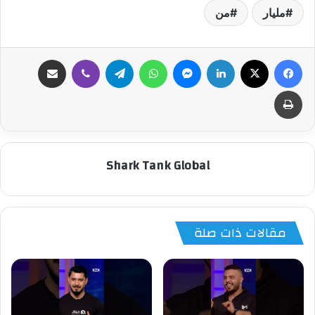
مليار
من
فيسبوك
‫X
لينكدإن
ماسنجر
واتساب
تيلقرام
ڤايبر
مشاركة عبر البريد
طباعة
Shark Tank Global
مقالات ذات صلة