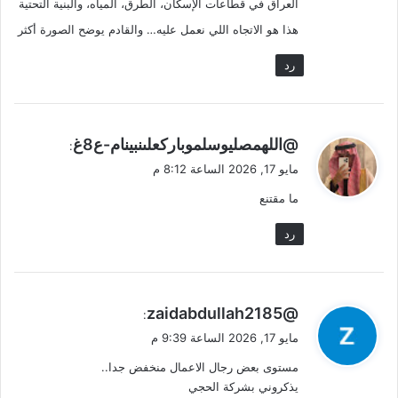
العراق في قطاعات الإسكان، الطرق، المياه، والبنية التحتية
هذا هو الاتجاه اللي نعمل عليه… والقادم يوضح الصورة أكثر
رد
ي
@اللهمصليوسلموباركعلىنبينام-ع8غ
:
ق
مايو 17, 2026 الساعة 8:12 م
و
ما مقتنع
ل
رد
ي
@zaidabdullah2185
:
ق
مايو 17, 2026 الساعة 9:39 م
و
مستوى بعض رجال الاعمال منخفض جدا..
ل
يذكروني بشركة الحجي