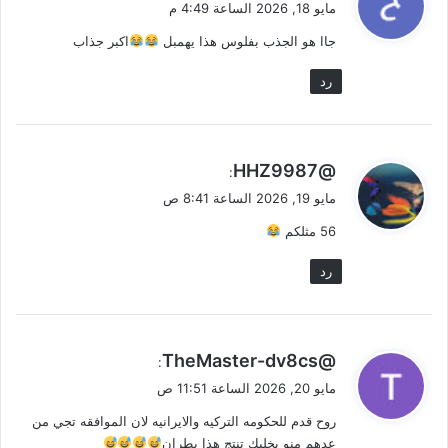
مايو 18, 2026 الساعة 4:49 م
و
جاا هو الجذب بفلوس هذا يهمبل
اكبر جذاب
ل
رد
ي
@HHZ9987
:
ق
مايو 19, 2026 الساعة 8:41 ص
و
56 مثلكم
ل
رد
ي
@TheMaster-dv8cs
:
ق
مايو 20, 2026 الساعة 11:51 ص
و
روح قدم للحكومه التركيه والايرانيه لان الموافقه تجي من
ل
عدهم منو يخليك تنتج هذا بطران