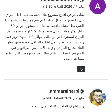
ق
مايو 17, 2026 الساعة 2:26 م
و
شاب عراقي اقترح مشروع بناء مدينه صناعيه داخل العراق
ل
بدل ما يستورد العراق مواد يكوم ينتج مواد بناء حديثه و هذا
الشي يحل مشاكل اقتصاديه بدل ان يستورد حوالي 50
مليار دولار مواد بناء كل سنه لو وفر 5% لهيج مشروع ينقل
العراق لمستوى اخر هوا طلب حوالي 110 مليون دولار فقط
راح يساعد ع توفير عمل لشاب العراقي ++ تحسين مظهر
البناء بشارع العراقي و زايده الامان من الحرائق و غيره
المفروض اعضاء البرنامج يتناقشون و يفهمون اكثرر ينطوو
مساحته بالكلام
رد
ي
@ammaralharbi
:
ق
مايو 17, 2026 الساعة 5:01 م
و
وين اشوف الحلقات كامله اتمنى الرد ؟
ل