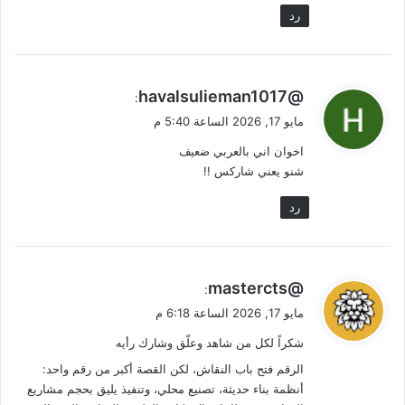
رد
ي
@havalsulieman1017
:
ق
مايو 17, 2026 الساعة 5:40 م
و
اخوان اني بالعربي ضعيف
ل
شنو يعني شاركس !!
رد
ي
@mastercts
:
ق
مايو 17, 2026 الساعة 6:18 م
و
شكراً لكل من شاهد وعلّق وشارك رأيه
ل
الرقم فتح باب النقاش، لكن القصة أكبر من رقم واحد:
أنظمة بناء حديثة، تصنيع محلي، وتنفيذ يليق بحجم مشاريع