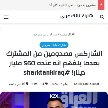
مشروع طموح .. لكن التقييم كان أكبر من أن يقنع الشاركس | #شارك تانك لعراق
بحث عن
الق
الرئيسية
/
شارك تانك مترجم
شارك تانك مترجم
الشاركس مصدومين من المشترك
بعدما بلغهم انه عنده 560 مليار
دينار! #sharktankiraq
Shark Tank Global
مايو 16, 2026
24
7
أقل من دقيقة