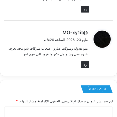
رد
ي
@MO-xy1it
:
ق
مايو 23, 2026 الساعة 8:20 م
و
منو هذولة وشوكت صاروا اصحاب شركات شو محد يعرف
ل
عنهم شي وشنو هل تكبر والغرور الي بيهم ايع
رد
اترك تعليقاً
لن يتم نشر عنوان بريدك الإلكتروني.
الحقول الإلزامية مشار إليها بـ
*
ا