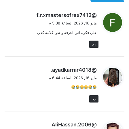
ي
@f.r.xmastersofrex7412
:
ق
مايو 16, 2026 الساعة 5:38 م
و
على فكرة اني اعرفة و نص كلامة كذب
ل
رد
ي
@ayadkarrar4018
:
ق
مايو 16, 2026 الساعة 6:44 م
و
ل
رد
ي
@AliHassan.2006
: