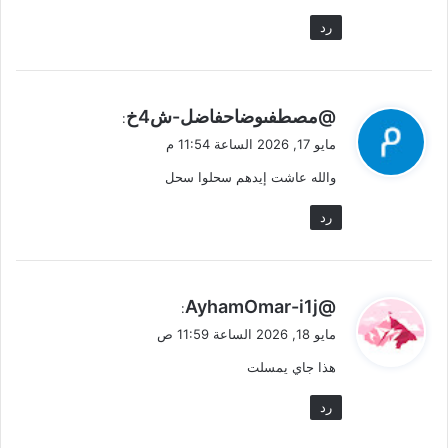
رد
ي
@مصطفىوضاحفاضل-ش4خ
:
ق
مايو 17, 2026 الساعة 11:54 م
و
والله عاشت إيدهم سحلوا سحل
ل
رد
ي
@AyhamOmar-i1j
:
ق
مايو 18, 2026 الساعة 11:59 ص
و
هذا جاي يمسلت
ل
رد