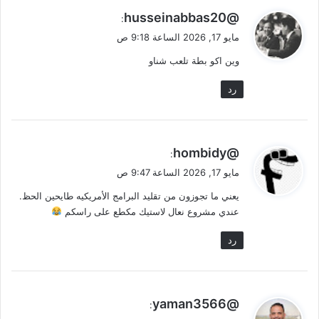
ي
@husseinabbas20
:
ق
مايو 17, 2026 الساعة 9:18 ص
و
وين اكو بطة تلعب شناو
ل
رد
ي
@hombidy
:
ق
مايو 17, 2026 الساعة 9:47 ص
و
يعني ما تجوزون من تقليد البرامج الأمريكيه طايحين الحظ.
ل
عندي مشروع نعال لاستيك مكطع على راسكم
رد
ي
@yaman3566
:
ق