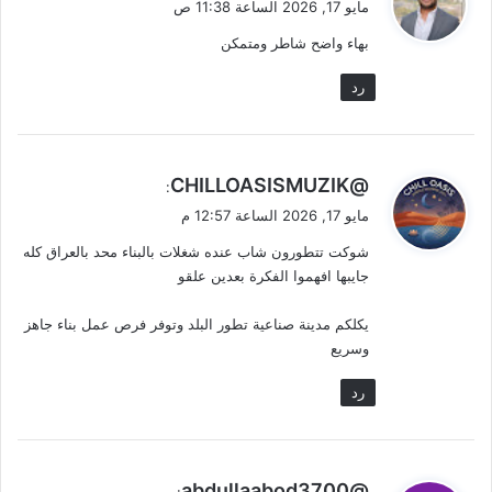
مايو 17, 2026 الساعة 11:38 ص
و
بهاء واضح شاطر ومتمكن
ل
رد
ي
@CHILLOASISMUZIK
:
ق
مايو 17, 2026 الساعة 12:57 م
و
شوكت تتطورون شاب عنده شغلات بالبناء محد بالعراق كله
ل
جايبها افهموا الفكرة بعدين علقو
يكلكم مدينة صناعية تطور البلد وتوفر فرص عمل بناء جاهز
وسريع
رد
ي
@abdullaabod3700
: