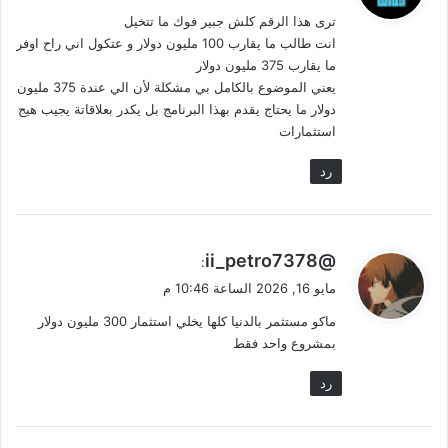
و
ترى هذا الرقم كلش جبير فوك ما تتخيل
ل
انت طالب ما يقارب 100 مليون دولار و عتكول اني راح اوفر
ما يقارب 375 مليون دولار
يعني الموضوع بالكامل بي مشكلة لأن الي عندة 375 مليون
دولار ما يحتاج يقدم بهذا البرنامج بل يكدر بعلاقاتة يجيب هيج
استثمارات
رد
ي
@ii_petro7378
:
ق
مايو 16, 2026 الساعة 10:46 م
و
ماكو مستثمر بالدنيا كلها يخلي استثمار 300 مليون دولار
ل
بمشروع واحد فقط
رد