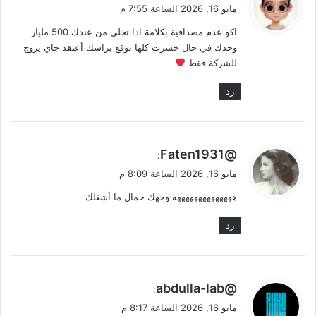
ق
مايو 16, 2026 الساعة 7:55 م
و
اكو عدم مصداقية بكلامة اذا تخلي من عندك 500 مليار
ل
وحدك في حال خسرت كلها توقع براسك أعتقد جاي يروج
للشركة فقط
رد
ي
@Faten1931
:
ق
مايو 16, 2026 الساعة 8:09 م
و
ههههههههههههههه وجهك حمال ما أشغلك
ل
رد
ي
@abdulla-lab
:
ق
مايو 16, 2026 الساعة 8:17 م