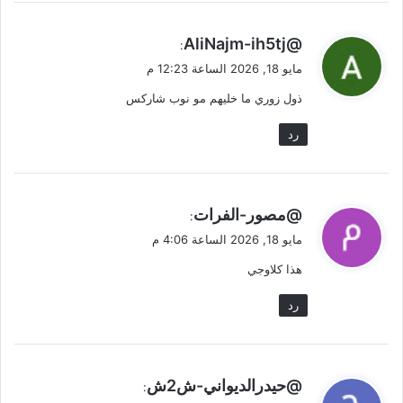
ي
@AliNajm-ih5tj
:
ق
مايو 18, 2026 الساعة 12:23 م
و
ذول زوري ما خليهم مو نوب شاركس
ل
رد
ي
@مصور-الفرات
:
ق
مايو 18, 2026 الساعة 4:06 م
و
هذا كلاوجي
ل
رد
ي
@حيدرالديواني-ش2ش
:
ق