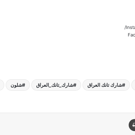
Inst
Fac
شارك تانك العراق
شارك_تانك_العراق
شلون
د
طباعة