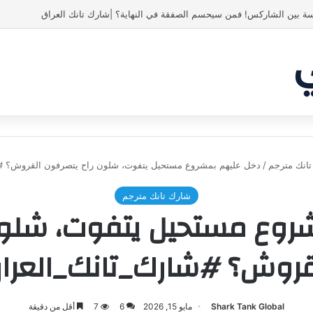
 انبهر بالفكرة وآمن برائد الأعمال
انك مترجم
/
دخل عليهم بمشروع مستحيل يتفوت، شلون راح يتصرفون القروش؟ #
شارك تانك مترجم
روع مستحيل يتفوت، شلون
قروش؟ #شارك_تانك_العرا
Shark Tank Global
مايو 15, 2026
6
7
أقل من دقيقة