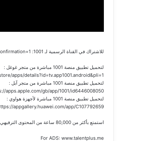
للاشتراك في القناة الرسمية لـ 1001: https://www.youtube.com/channel/UCMhcS-R4uluz9x_764NeqZw?sub_confirmation=1
لتحميل تطبيق منصة 1001 مباشرة من متجر غوغل :
store/apps/details?id=tv.app1001.android&pli=1
لتحميل تطبيق منصة 1001 مباشرة من متجر آبل :
s://apps.apple.com/gb/app/1001/id6446008050
لتحميل تطبيق منصة 1001 مباشرة لأجهزة هواوي :
ttps://appgallery.huawei.com/app/C107792659
استمتع بأكثر من 80,000 ساعة من المحتوى الترفيهي والرياضي من المباريات الحية إلى الأفلام والمسلسلات، كل هذا في مكان واحد. اكتشف عالم 1001 الآن
For ADS: www.talentplus.me