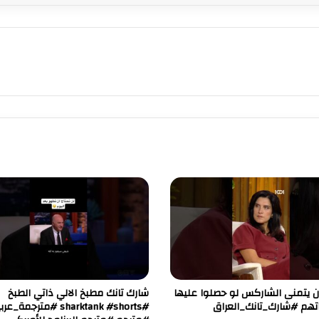
 يتمنى الشاركس لو حصلوا عليها
شارك تانك مطبخ الالي ذاتي الطبخ
اتهم #شارك_تانك_العراق
#sharktank #shorts #مترجمة_ع