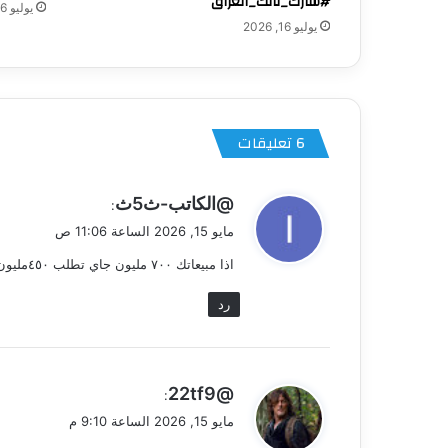
#شارك_تانك_العراق
يوليو 16, 2026
يوليو 16, 2026
‫6 تعليقات
ي
@الكاتب-ث5ث
:
ق
مايو 15, 2026 الساعة 11:06 ص
و
اذا مبيعاتك ٧٠٠ مليون جاي تطلب ٤٥٠مليون
ل
رد
ي
@22tf9
:
ق
مايو 15, 2026 الساعة 9:10 م
و