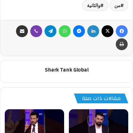
من
والثانية
فيسبوك
‫X
لينكدإن
ماسنجر
واتساب
تيلقرام
ڤايبر
مشاركة عبر البريد
طباعة
Shark Tank Global
مقالات ذات صلة