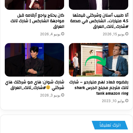
أنا طبيب أسنان وشركتي قيمتها
كان يحتاج يراجع أرقامه قبل
4.5 مليارات.. الشاركس في صدمة
مواجهة الشاركس | شارك تانك
#شارك_تانك_العراق
العراق
يونيو 15, 2026
يونيو 4, 2026
رفضوه فعاد لهم ملياردير – شارك
شارك شوان: هاي مو شركتك هاي
تانك مترجم مدبلج الجرس shark
شركتي
#شارك_تانك_العراق
tank amazon ring
يونيو 3, 2026
يوليو 10, 2023
اترك تعليقاً