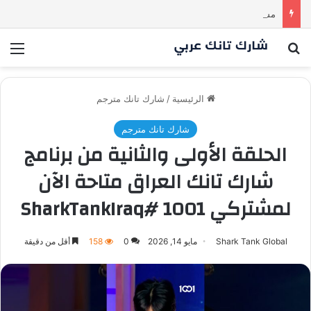
مشروع طموح .. لكن التقييم كان أكبر من أن يقنع الشاركس | #شارك تانك لعراق
بحث عن
الق
الرئيسية
/
شارك تانك مترجم
شارك تانك مترجم
الحلقة الأولى والثانية من برنامج
شارك تانك العراق متاحة الآن
لمشتركي 1001 #SharkTankIraq
Shark Tank Global
مايو 14, 2026
0
158
أقل من دقيقة