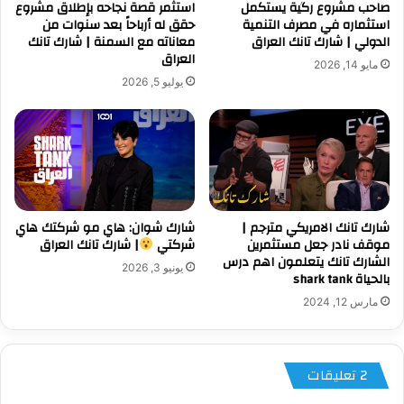
صاحب مشروع رگية يستكمل
استثمر قصة نجاحه بإطلاق مشروع
استثماره في مصرف التنمية
حقق له أرباحاً بعد سنوات من
الدولي | شارك تانك العراق
معاناته مع السمنة | شارك تانك
العراق
مايو 14, 2026
يوليو 5, 2026
شارك تانك الامريكي مترجم |
شارك شوان: هاي مو شركتك هاي
موقف نادر جعل مستثمرين
شركتي
| شارك تانك العراق
الشارك تانك يتعلمون اهم درس
يونيو 3, 2026
بالحياة shark tank
مارس 12, 2024
‫2 تعليقات