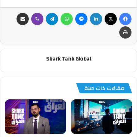
فيسبوك
‫X
لينكدإن
ماسنجر
واتساب
تيلقرام
ڤايبر
مشاركة عبر البريد
طباعة
Shark Tank Global
مقالات ذات صلة