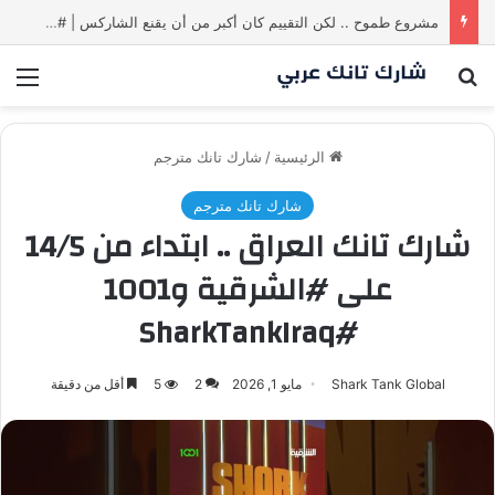
مشروع طموح .. لكن التقييم كان أكبر من أن يقنع الشاركس | #شارك تانك لعراق
بحث عن
الق
الرئيسية
/
شارك تانك مترجم
شارك تانك مترجم
شارك تانك العراق .. ابتداء من 14/5
على #الشرقية و1001
#SharkTankIraq
Shark Tank Global
مايو 1, 2026
2
5
أقل من دقيقة