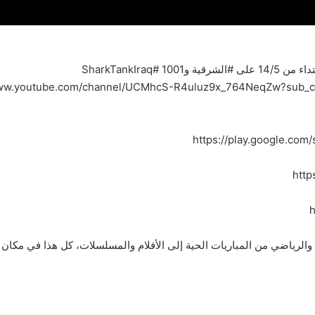
SharkTankIraq
https://play.google.com/
http
h