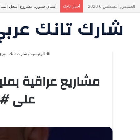
الخميس, أغسطس 6 2026
أخبار عاجلة
ياسين منصور كان ليه رأي تاني خال
الرئيسية
/
شارك تانك مترج
على #الشرقية 