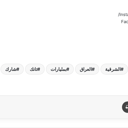
Inst
Fac
الشرقية
العراق
بمليارات
تانك
شارك
د
طباعة