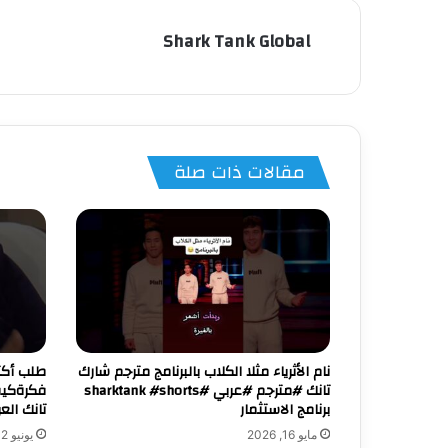
Shark Tank Global
مقالات ذات صلة
نام الأثرياء مثلا الكلاب بالبرنامج مترجم شارك
طلب أكثر
تانك #مترجم #عربي #sharktank #shorts
فكرةكيف
برنامج الاستثمار
تانك الع
مايو 16, 2026
يونيو 12, 2026