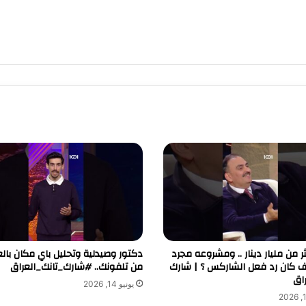
 من مليار دينار .. ومشروعه مجرد
دكتور وصيدلية وتحليل باي مكان بالع
 كان رد فعل الشاركس ؟ | شارك
من تلفونك.. #شارك_تانك_العراق
راق
يونيو 14, 2026