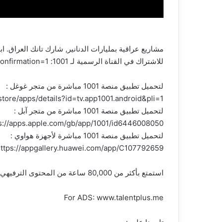
مشاريع عراقية بمليارات الدنانير, شارك تانك العراق. ابتداء من 14/5 على #الشرقية و1001 #
للاشتراك في القناة الرسمية لـ 1001: https://www.youtube.com/channel/UCMhcS-R4uluz9x_764NeqZw?sub_confirmation=1
لتحميل تطبيق منصة 1001 مباشرة من متجر غوغل :
store/apps/details?id=tv.app1001.android&pli=1
لتحميل تطبيق منصة 1001 مباشرة من متجر آبل :
s://apps.apple.com/gb/app/1001/id6446008050
لتحميل تطبيق منصة 1001 مباشرة لأجهزة هواوي :
ttps://appgallery.huawei.com/app/C107792659
استمتع بأكثر من 80,000 ساعة من المحتوى الترفيهي والرياضي من المباريات الحية إلى الأفلام والمسلسلات، كل هذا في مكان واحد. اكتشف عالم 1001 الآن
For ADS: www.talentplus.me