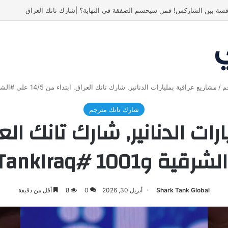
ص! انبهر بالفكرة وآمن برائد الأعمال
م
/
مشاريع عراقية بمليارات الدنانير, شارك تانك العراق. ابتداء من 14/5 على #الشرقية و1001 #SharkTankIraq
شارك تانك مترجم
و1001 #SharkTankIraq
Shark Tank Global
أبريل 30, 2026
0
8
أقل من دقيقة