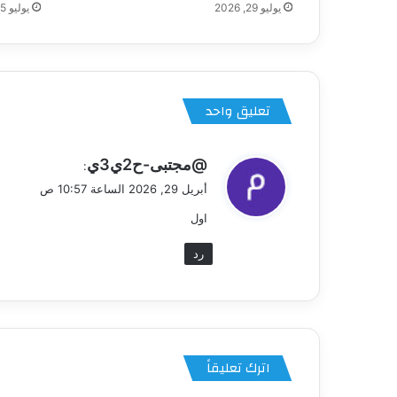
يوليو 29, 2026
يوليو 25, 2026
تعليق واحد
ي
@مجتبى-ح2ي3ي
:
ق
أبريل 29, 2026 الساعة 10:57 ص
و
اول
ل
رد
اترك تعليقاً