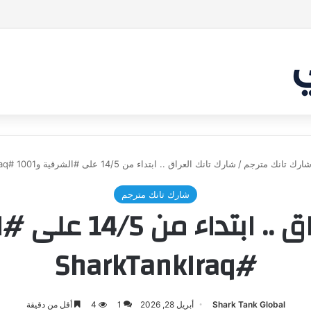
بر من أن يقنع الشاركس | #شارك تانك لعراق
ارك تانك مترجم
/
شارك تانك العراق .. ابتداء من 14/5 على #الشرقية و1001 #SharkTankIraq
شارك تانك مترجم
#SharkTankIraq
Shark Tank Global
أبريل 28, 2026
1
4
أقل من دقيقة