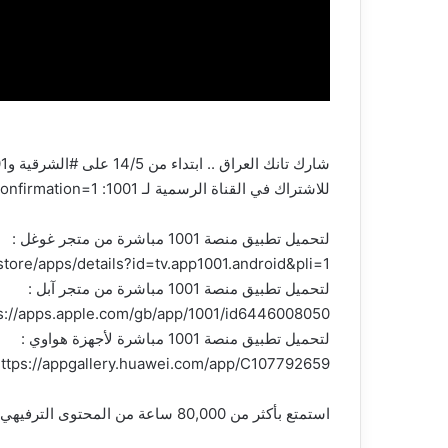
شارك تانك العراق .. ابتداء من 14/5 على #الشرقية و1001 #SharkTankIraq
للاشتراك في القناة الرسمية لـ 1001: https://www.youtube.com/channel/UCMhcS-R4uluz9x_764NeqZw?sub_confirmation=1
لتحميل تطبيق منصة 1001 مباشرة من متجر غوغل :
store/apps/details?id=tv.app1001.android&pli=1
لتحميل تطبيق منصة 1001 مباشرة من متجر آبل :
s://apps.apple.com/gb/app/1001/id6446008050
لتحميل تطبيق منصة 1001 مباشرة لأجهزة هواوي :
ttps://appgallery.huawei.com/app/C107792659
استمتع بأكثر من 80,000 ساعة من المحتوى الترفيهي والرياضي من المباريات الحية إلى الأفلام والمسلسلات، كل هذا في مكان واحد. اكتشف عالم 1001 الآن