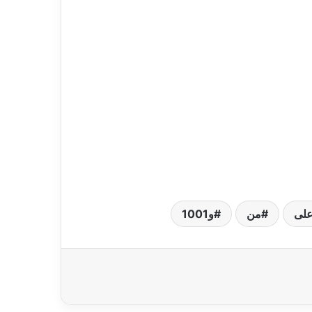
لى
من
و1001