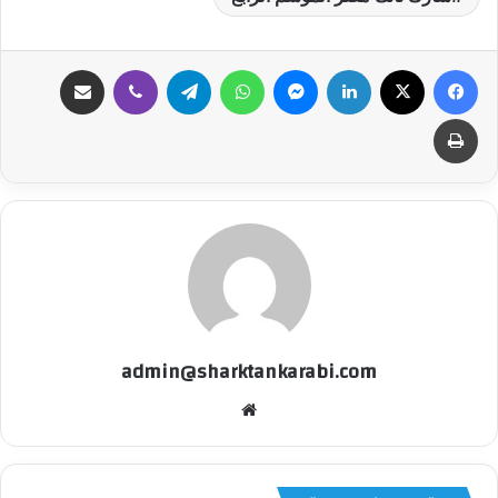
فيسبوك
‫X
لينكدإن
ماسنجر
واتساب
تيلقرام
ڤايبر
مشاركة عبر البريد
طباعة
admin@sharktankarabi.com
موقع
الويب