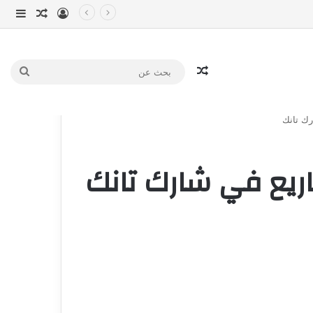
تسجيل الدخو
مقال عش
إضاف
مقال عشوائي
بحث
عن
رك تانك
اريع في شارك تانك