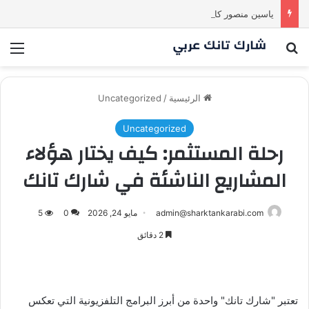
ياسين منصور كان ليه رأي تاني خالص! انبهر بالفكرة وآمن برائد الأعمال
بحث عن
الق
الرئيسية
/
Uncategorized
Uncategorized
رحلة المستثمر: كيف يختار هؤلاء
المشاريع الناشئة في شارك تانك
admin@sharktankarabi.com
مايو 24, 2026
0
5
2 دقائق
تعتبر "شارك تانك" واحدة من أبرز البرامج التلفزيونية التي تعكس