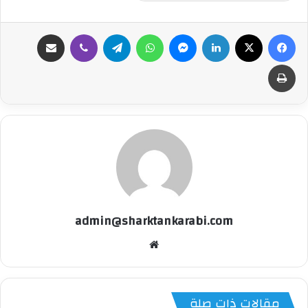
فيسبوك
‫X
لينكدإن
ماسنجر
واتساب
تيلقرام
ڤايبر
مشاركة عبر البريد
طباعة
admin@sharktankarabi.com
موقع
الويب
مقالات ذات صلة