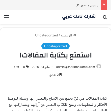
ياسين منصور كان ليه رأي تاني خالص! انبهر بالفكرة وآمن برائد الأعمال
بحث عن
الق
الرئيسية
/
Uncategorized
Uncategorized
استمتع بكتابة المقالات!
admin@sharktankarabi.com
مايو 24, 2026
0
4
2 دقائق
كتابة المقالات هي فنّ يجمع بين الإبداع والتعبير. إنها وسيلة لتوصيل
الأفكار والمعلومات، وتتيح للكتّاب التعبير عن آرائهم ومشاركتها مع
العالم. إن استمتاعك بهذه العملية يمكن أن يحوّل الكتابة من واجب