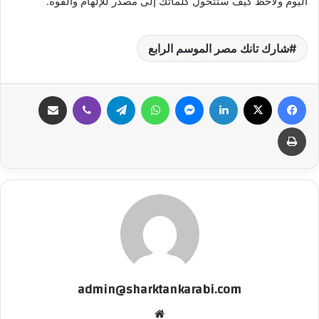
اليوم ولاحظ كيف ستتحول كلماتك إلى مصدر للإلهام والقوة.
شارك تانك مصر الموسم الرابع
فيسبوك
‫X
لينكدإن
ماسنجر
واتساب
تيلقرام
ڤايبر
مشاركة عبر البريد
طباعة
admin@sharktankarabi.com
موقع