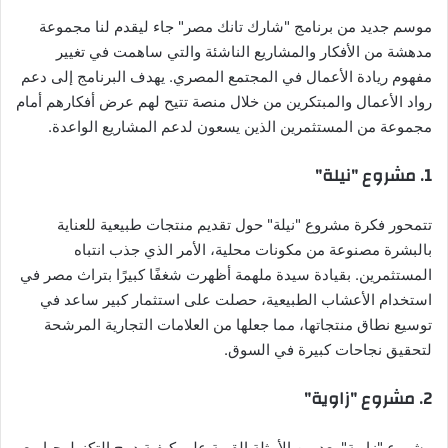
موسم جديد من برنامج "شارك تانك مصر" جاء ليقدم لنا مجموعة
مدهشة من الأفكار والمشاريع الناشئة والتي ساهمت في تغيير
مفهوم ريادة الأعمال في المجتمع المصري. يهدف البرنامج إلى دعم
رواد الأعمال والمبتكرين من خلال منصة تتيح لهم عرض أفكارهم أمام
مجموعة من المستثمرين الذين يسعون لدعم المشاريع الواعدة.
1.
مشروع "نيلة"
تتمحور فكرة مشروع "نيلة" حول تقديم منتجات طبيعية للعناية
بالبشرة مصنوعة من مكونات محلية، الأمر الذي جذب انتباه
المستثمرين. بقيادة سيدة ملهمة أظهرت شغفًا كبيرًا بتراث مصر في
استخدام الأعشاب الطبيعية، حصلت على استثمار كبير ساعد في
توسيع نطاق منتجاتها، مما جعلها من العلامات التجارية المرشحة
لتحقيق نجاحات كبيرة في السوق.
2.
مشروع "زاوية"
مشروع "زاوية" يعد من الأمثلة القوية على كيفية دمج التكنولوجيا مع