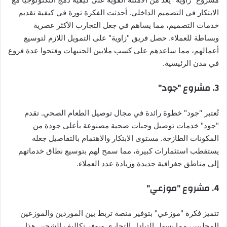
الابتكار في التصميم الداخلي. أحدثت الفكرة ثورة في كيفية تقديم
خدمات التصميم، مما يساهم في جعل التجارب الأكثر عصرية
وبساطة للعملاء. حصل فريق "زاوية" على التمويل اللازم لتوسيع
أعمالهم، مما ساعدهم على كسب ملايين الجنيهات وفتحوا عدة فروع
في مدن الرئيسية.
3.
مشروع "جود"
تُعتبر "جود" خطوة رائدة في مجال توصيل الطعام الصحي. تقدم
"جود" خدمات توصيل وجبات صحية مصنوعة بأعلى جودة من
المكونات الطازجة. مستوى الابتكار والاهتمام بالتفاصيل جعله
يستقطب استثمارات كبيرة، مما سمح لهم بتوسيع نطاق خدماتهم
إلى مناطق جغرافية جديدة وزيادة عدد العملاء.
4.
مشروع "موزعي"
تتميز فكرة "موزعي" بتوفير منصة تربط بين الموردين والموزعين
المحليين، مما يسهل التبادل التجاري ويوفر تكاليف الشحن. هذا