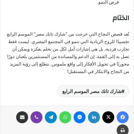
فرص النمو.
الختام
تُعد قصص النجاح التي خرجت من "شارك تانك مصر" الموسم الرابع
تجسيدًا للروح الريادية التي تنمو في المجتمع المصري. ليست فقط
تجارب فردية، بل هي إشارات أمل لكل من يحلم بفكرة ويمكن أن
تصل به إلى القمة. إن الدعم والمساندة من المستثمرين يلعبان دورًا
محوريًا في تحويل الأفكار إلى واقع ملموس. نتطلع إلى رؤية المزيد
من النجاح والابتكار في المستقبل!
شارك تانك مصر الموسم الرابع
فيسبوك
‫X
لينكدإن
ماسنجر
واتساب
تيلقرام
ڤايبر
مشاركة عبر البريد
طباعة