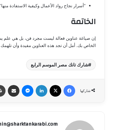
“أسرار نجاح رواد الأعمال وكيفية الاستفادة منها”
الخاتمة
إن صياغة عناوين فعالة ليست مجرد فن، بل هي علم يست
الخاص بك. أمل أن تجد هذه العناوين مفيدة وأن تلهمك ل
شارك تانك مصر الموسم الرابع
فيسبوك
‫X
لينكدإن
ماسنجر
مشاركة عبر البري
شاركها
in@sharktankarabi.com