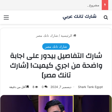
مشروع طموح .. لكن التقييم كان أكبر من أن يقنع الشاركس | #شارك تانك لعراق
بحث عن
الق
الرئيسية
/
شارك تانك مصر
شارك تانك مصر
شارك التفاصيل بيدور على اجابة
واضحة من اجري كيميت! [شارك
تانك مصر]
Shark Tank Egypt
ديسمبر 7, 2024
0
8
أقل من دقيقة