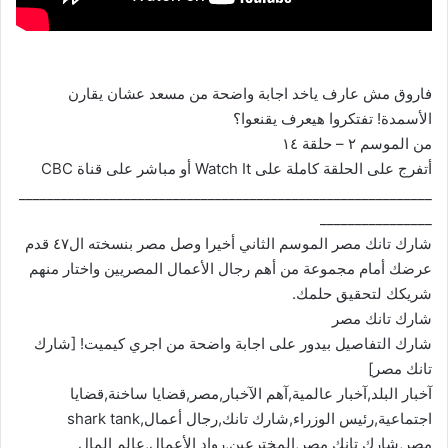
فاروق مش عارف ياخد اجابة واضحة من مسعد عشان يقارن
الأسمدة! تفتكروا هيعرف يقنعوا؟
من الموسم ٢ – حلقة ١٤
أتفرج على الحلقة كاملة على Watch It أو مباشر على قناة CBC
___________________________________________________________
________________
شارك تانك مصر الموسم الثاني أخيرا وصل مصر بنسخته ال٤٧ قدم
عرضك أمام مجموعة من أهم رجال الأعمال المصريين واختار منهم
شريكك لتحقيق حلمك.
شارك تانك مصر
شارك التفاصيل بيدور على اجابة واضحة من اجري كيميت! [شارك
تانك مصر]
آخبار البلد,آخبار عالمية,آهم الآخبار,مصر,قضايا ساخنة,قضايا
اجتماعية,رئيس الوزراء,شارك تانك,رجال أعمال,shark tank
مصر,شارك تانك مصر,المخترعين,رواد الأعمال,عالم المال