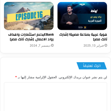
هوية عربية بصناعة مصرية! [شارك
EBankيدعم استثمارات واهداف
تانك مصر]
رواد الاعمال. [شارك تانك مصر]
فبراير 13, 2025
ديسمبر 7, 2024
اترك تعليقاً
لن يتم نشر عنوان بريدك الإلكتروني.
الحقول الإلزامية مشار إليها بـ
*
ا
ل
ت
ع