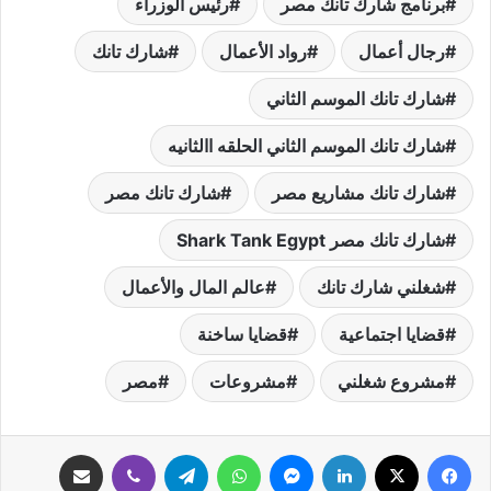
برنامج شارك تانك مصر
رئيس الوزراء
رجال أعمال
رواد الأعمال
شارك تانك
شارك تانك الموسم الثاني
شارك تانك الموسم الثاني الحلقه االثانيه
شارك تانك مشاريع مصر
شارك تانك مصر
شارك تانك مصر Shark Tank Egypt
شغلني شارك تانك
عالم المال والأعمال
قضايا اجتماعية
قضايا ساخنة
مشروع شغلني
مشروعات
مصر
فيسبوك
‫X
لينكدإن
ماسنجر
واتساب
تيلقرام
ڤايبر
مشاركة عبر البريد