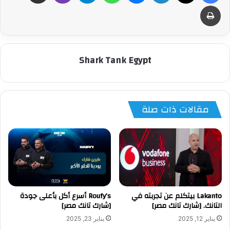
طباعة
Shark Tank Egypt
مقالات ذات صلة
‏Lakanto بيتكلم عن تجربته في
Roufy’s أسرع أكل بأعلى جودة
التانك. [شارك تانك مصر]
[شارك تانك مصر]
يناير 12, 2025
يناير 23, 2025