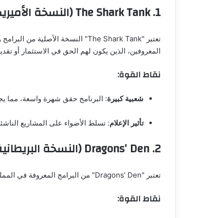
1.
The Shark Tank (النسخة الأميريكية)
تعتبر "The Shark Tank" النسخة ا
المعروفين، الذين يكون لهم الحق في الاستثمار أو تقدي
نقاط القوة:
شعبية كبيرة
: البرنامج حقق شهرة واسعة، مما يجذ
تأثير الإعلام
: تسلط الأضواء على المشاريع الناشئ
2.
Dragons’ Den (النسخة البريطانية)
تعتبر "Dragons’ Den" من البرامج المعروفة في المملكة المتحدة، حيث يتمكن المشاركون من عرض مشاريعهم أمام مجموعة من "التنانين" (المستثمرين).
نقاط القوة: