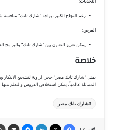
التحديات
:
رغم النجاح الكبير، يواجه "شارك تانك" منافسة شد
الفرص
:
يمكن تعزيز التعاون بين "شارك تانك" والبرامج ال
خلاصة
يمثل "شارك تانك مصر" حجر الزاوية لتشجيع الابتكار و
المماثلة عالمياً، يمكن استخلاص الدروس والتعلم منها
شارك تانك مصر
فيسبوك
‫X
لينكدإن
ماسنجر
مشاركة عبر البري
شاركها