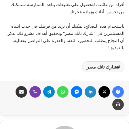
أفراد من عائلتك للحصول على تعليقات بناءة. الممارسة ستمكنك
من تحسين أدائك وزيادة هجرتك.
باستخدام هذه النصائح، يمكنك أن تزيد من فرصك في جذب انتباه
المستثمرين في "شارك تانك مصر" وتحقيق أهداف مشروعك. تذكر
أن النجاح يتطلب التحضير، الثقة، والقدرة على التواصل بفعالية.
بالتوفيق!
شارك تانك مصر
فيسبوك
‫X
لينكدإن
ماسنجر
واتساب
تيلقرام
ڤايبر
مشاركة عبر البريد
طباعة