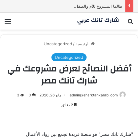
طالما المشروع للأم والطفل… ما إلها غير شارك لينا.لكن… هل ستقدم عرضًا؟ | شارك تانك العراق
بحث عن
الق
الرئيسية
/
Uncategorized
Uncategorized
أفضل النصائح لعرض مشروعك في
شارك تانك مصر
admin@sharktankarabi.com
مايو 26, 2026
0
3
2 دقائق
"شارك تانك مصر" هو منصة فريدة تجمع بين رواد الأعمال