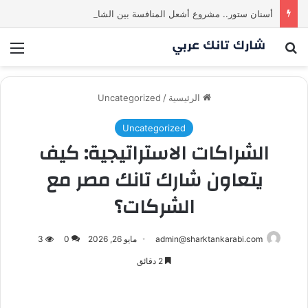
أسنان ستور.. مشروع أشعل المنافسة بين الشاركس! فمن سيحسم الصفقة في النهاية؟ |شارك تانك العراق
بحث عن
الق
الرئيسية
/
Uncategorized
Uncategorized
الشراكات الاستراتيجية: كيف
يتعاون شارك تانك مصر مع
الشركات؟
admin@sharktankarabi.com
مايو 26, 2026
0
3
2 دقائق